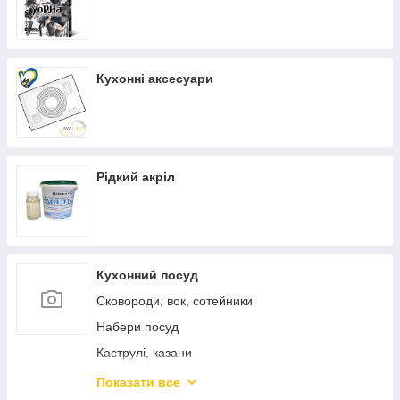
Кухонні аксесуари
Рідкий акріл
Кухонний посуд
Сковороди, вок, сотейники
Набери посуд
Каструлі, казани
Каструлі з нержавіючої сталі
Показати все