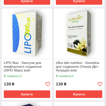
Купити
Купити
LIPO Max - Капсули для
Ultra diet nutrition - Коктейль
комфортного схуднення
для схуднення (Ультра Дієт
(ЛІПО Макс) bobi
Нутріція) bobi
В наявності
В наявності
139
139
₴
₴
Купити
Купити