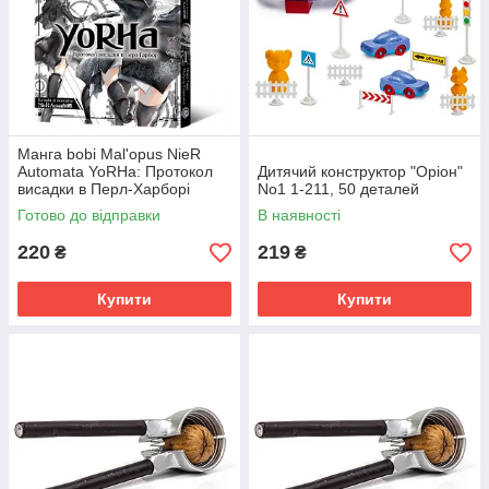
Манга bobi Mal'opus NieR
Automata YoRHa: Протокол
Дитячий конструктор "Оріон"
висадки в Перл-Харборі
No1 1-211, 50 деталей
українською мовою 1 M M
Готово до відправки
В наявності
NRA 1
220
219
₴
₴
Купити
Купити