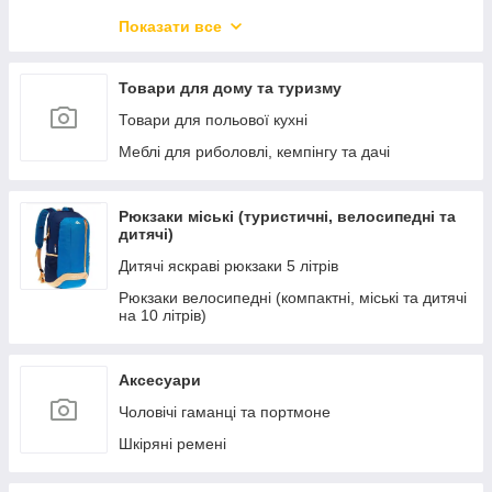
Новорічний товар
Показати все
Захисні козирки з полікарбонатом.
Меблі для вітальні
Товари для дому та туризму
Меблі для кухні та їдальні
Товари для польової кухні
Меблі для офісу та дому
Меблі для риболовлі, кемпінгу та дачі
Меблі для спальні
Меблі для зберігання речей
Рюкзаки міські (туристичні, велосипедні та
дитячі)
Підлогові і настінні дзеркала
Дитячі яскраві рюкзаки 5 літрів
Дитячі ліжка-машини
Рюкзаки велосипедні (компактні, міські та дитячі
Новинки меблів
на 10 літрів)
Освітлення
Кухні готові
Аксесуари
Чоловічі гаманці та портмоне
Шкіряні ремені