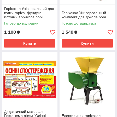
Горіхокол Універсальний для
колки горіха. фундука,
Горіхокол Универсальный +
кісточки абрикоса bobi
комплект для докола bobi
Готово до відправки
Готово до відправки
1 100
1 549
₴
₴
Купити
Купити
Дидактичний матеріал
Розкажемо дітям "Осінні
Електричний горіхокол