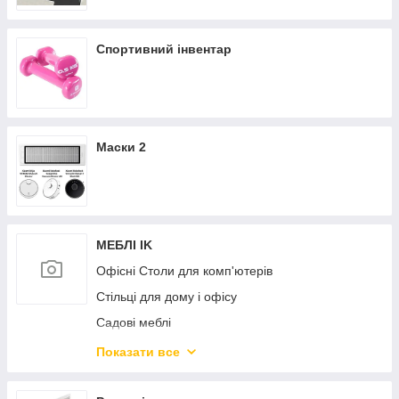
Спортивний інвентар
Маски 2
МЕБЛІ IK
Офісні Столи для комп'ютерів
Стільці для дому і офісу
Садові меблі
Дитяча кімната
Показати все
Дивани і крісла