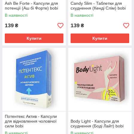
Ash Be Forte - Капсули для
Сandy Slim - Таблетки для
потенції (Аш бі Форте) bobi
схуднення (Кенді Слім) bobi
В наявності
В наявності
139
139
₴
₴
Купити
Купити
Потентекс Актив - Капсули
для відновлення чоловічої
Body Light - Капсули для
сили bobi
схуднення (Боді Лайт) bobi
В наявності
В наявності