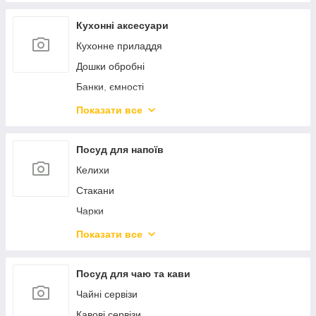
Пароварки, скороварки, мантоварки
Ковші
Кухонні аксесуари
Чайники
Кухонне приладдя
Турки
Дошки обробні
Миски
Банки, ємності
Марміти
Контейнери для продуктів
Показати все
Жароміцний скляний посуд
Штопори ключі преси
Форми для випікання
Ножі кухонні
Посуд для напоїв
Силіконові форми
Точила для ножів
Келихи
Підставки та колоди для ножів
Стакани
Сито, сушарки, друшляки
Чарки
Тертки, овочерізки, подрібнювачі
Стопки
Показати все
Млини, подрібнювачі
Пиво
Кавомолки
Глечики, графіни
Посуд для чаю та кави
Кавоварки
Декантери
Чайні сервізи
Хлібниці
Штофи
Кавові сервізи