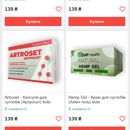
139
139
₴
₴
Купити
Купити
Artroset - Капсули для
Hemp Gel - Крем для суглобів
суглобів (Артросет) bobi
(Хемп гель) bobi
В наявності
В наявності
139
139
₴
₴