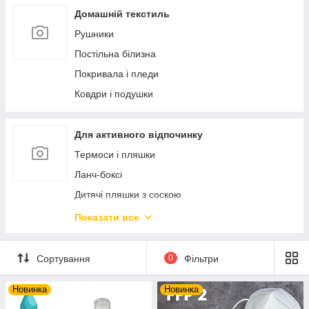
Ексклюзивний порцеляновий посуд
Статуетки і фігурки
Домашній текстиль
Ексклюзивна кераміка
Фоторамки
Рушники
Дозатори і мильниці
Постільна білизна
Аксесуари для ванної кімнати
Покривала і пледи
Новорічний декор та прикраси
Ковдри і подушки
М'які іграшки
Попільнички
Для активного відпочинку
Скриньки і шкатулки
Термоси і пляшки
Ланч-боксі
Дитячі пляшки з соскою
Посуд багаторазовий пластиковий
Показати все
Набори для пікніку
Настільні ігри
Сортування
0
Фільтри
Новинка
Новинка