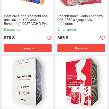
Настільна bobi гра bobi bobi
Ігровий набір Салон Красоти
для компанії "Сімейні
008-933A з дзеркалом і
Вечорниці" 0027-VCHR Рус
гребінцем
В наявності
В наявності
876
365
₴
₴
Купити
Купити