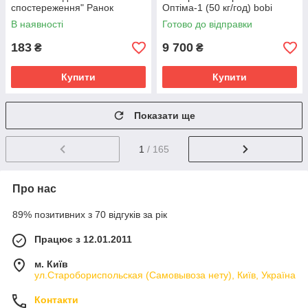
спостереження" Ранок
Оптіма-1 (50 кг/год) bobi
10107187У, 16 карток
В наявності
Готово до відправки
183
9 700
₴
₴
Купити
Купити
Показати ще
1
/ 165
Про нас
89% позитивних з 70 відгуків за рік
Працює з 12.01.2011
м. Київ
ул.Старобориспольская (Самовывоза нету), Київ, Україна
Контакти