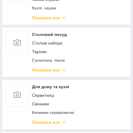
Підноси
Барні аксесуари
Кухлі, чашки
Кондитерські інструменти
Кухлі-заварники
Показати все
Кришки
Чайники заварники
Френч-преси
Столовий посуд
Столові набори
Тарілки
Салатниці, піали
Блюда сервіровочні
Показати все
Столові прибори
Предмети сервіровки
Для дому та кухні
Морозивниці, креманки
Серветниці
Маслянки, сирниці, лимонниці
Свічники
Цукорниці
Килимки сервіровочні
Спецівники
Підставки під гаряче
Показати все
Кокотниці
Вазі, кашпо