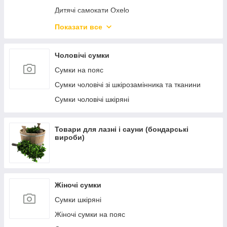
Дитячі самокати Oxelo
Самокати міські Oxelo для дорослих
Показати все
Велосипеди і беговелы
Чоловічі сумки
Сумки на пояс
Сумки чоловічі зі шкірозамінника та тканини
Сумки чоловічі шкіряні
Товари для лазні і сауни (бондарські
вироби)
Жіночі сумки
Сумки шкіряні
Жіночі сумки на пояс