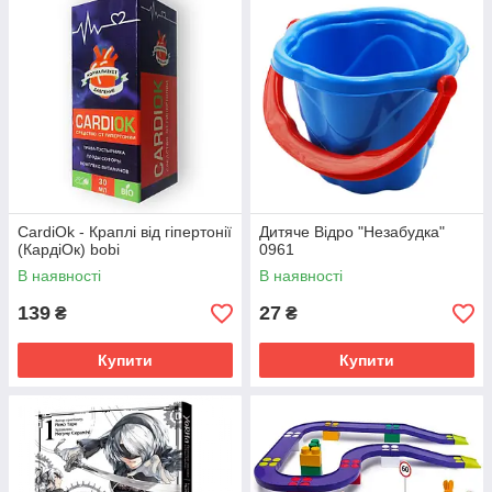
CardiOk - Краплі від гіпертонії
Дитяче Відро "Незабудка"
(КардіОк) bobi
0961
В наявності
В наявності
139
27
₴
₴
Купити
Купити