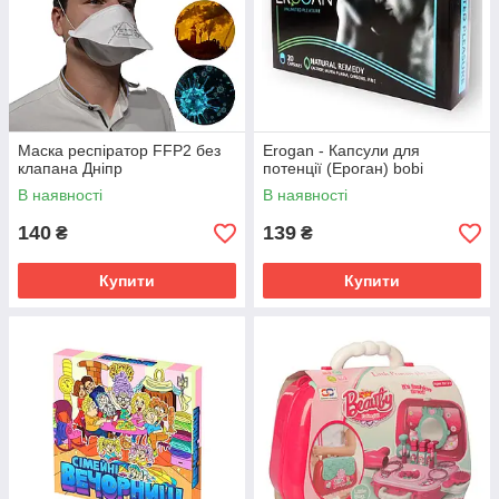
Маска респіратор FFP2 без
Erogan - Капсули для
клапана Дніпр
потенції (Ероган) bobi
В наявності
В наявності
140
139
₴
₴
Купити
Купити