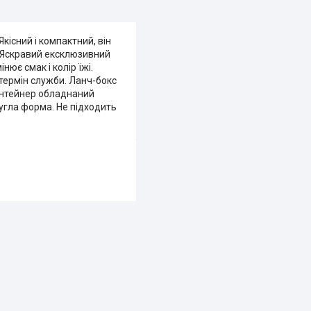
кісний і компактний, він
. Яскравий ексклюзивний
нює смак і колір їжі.
 термін служби. Ланч-бокс
контейнер обладнаний
угла форма. Не підходить