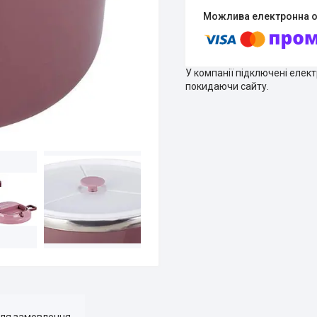
У компанії підключені елек
покидаючи сайту.
для замовлення