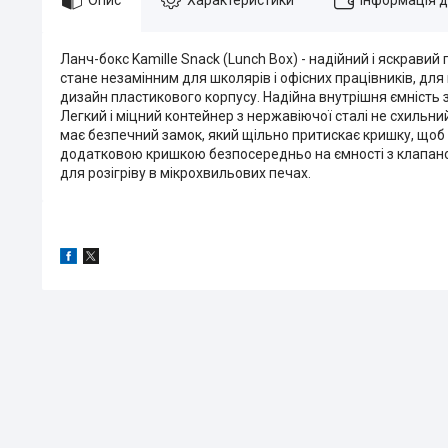
Ланч-бокс Kamille Snack (Lunch Box) - надійний і яскравий
стане незамінним для школярів і офісних працівників, дл
дизайн пластикового корпусу. Надійна внутрішня ємність з не
Легкий і міцний контейнер з нержавіючої сталі не схильни
має безпечний замок, який щільно притискає кришку, щоб 
додатковою кришкою безпосередньо на ємності з клапаном
для розігріву в мікрохвильових печах.