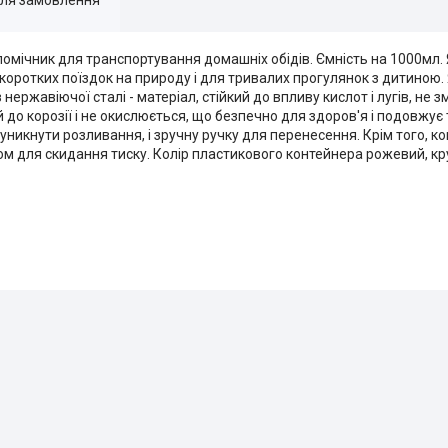
 помічник для транспортування домашніх обідів. Ємність на 1000мл. Я
я коротких поїздок на природу і для тривалих прогулянок з дитиною
ржавіючої сталі - матеріал, стійкий до впливу кислот і лугів, не змі
й до корозії і не окислюється, що безпечно для здоров'я і подовжує
уникнути розливання, і зручну ручку для перенесення. Крім того, 
 для скидання тиску. Колір пластикового контейнера рожевий, кр