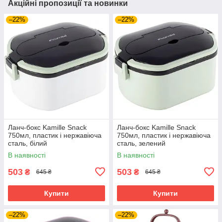
Акційні пропозиції та новинки
–22%
–22%
Ланч-бокс Kamille Snack
Ланч-бокс Kamille Snack
750мл, пластик і нержавіюча
750мл, пластик і нержавіюча
сталь, білий
сталь, зелений
В наявності
В наявності
503
503
₴
₴
645 ₴
645 ₴
Купити
Купити
–22%
–22%