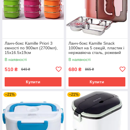
Ланч-бокс Kamille Priori 3
Ланч-бокс Kamille Snack
ємності по 900мл (2700мл),
1000мл на 5 секцій, пластик і
15х16.5х19см
нержавіюча сталь, рожевий
В наявності
В наявності
510
680
₴
₴
649 ₴
865 ₴
Купити
Купити
–21%
–21%