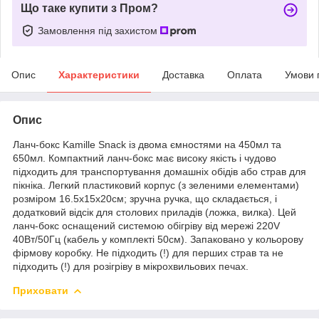
Що таке купити з Пром?
Замовлення під захистом
Опис
Характеристики
Доставка
Оплата
Умови 
Опис
Ланч-бокс Kamille Snack із двома ємностями на 450мл та
650мл. Компактний ланч-бокс має високу якість і чудово
підходить для транспортування домашніх обідів або страв для
пікніка. Легкий пластиковий корпус (з зеленими елементами)
розміром 16.5х15х20см; зручна ручка, що складається, і
додатковий відсік для столових приладів (ложка, вилка). Цей
ланч-бокс оснащений системою обігріву від мережі 220V
40Вт/50Гц (кабель у комплекті 50см). Запаковано у кольорову
фірмову коробку. Не підходить (!) для перших страв та не
підходить (!) для розігріву в мікрохвильових печах.
Приховати