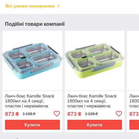
Всі умови повернення
Подібні товари компанії
Ланч-бокс Kamille Snack
Ланч-бокс Kamille Snack
Ланч
1800мл на 4 секції,
1800мл на 4 секції,
1800
пластик і нержавіюча
пластик і нержавіюча
плас
сталь, блакитний
сталь, зелений
стал
873
873
873
₴
₴
1 108 ₴
1 108 ₴
Купити
Купити