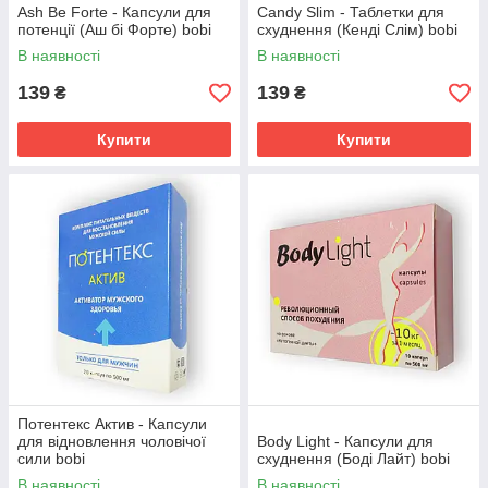
Ash Be Forte - Капсули для
Сandy Slim - Таблетки для
потенції (Аш бі Форте) bobi
схуднення (Кенді Слім) bobi
В наявності
В наявності
139
139
₴
₴
Купити
Купити
Потентекс Актив - Капсули
для відновлення чоловічої
Body Light - Капсули для
сили bobi
схуднення (Боді Лайт) bobi
В наявності
В наявності