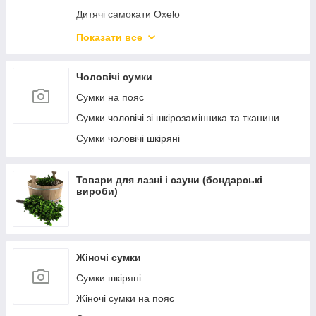
Дитячі самокати Oxelo
Самокати міські Oxelo для дорослих
Показати все
Велосипеди і беговелы
Чоловічі сумки
Сумки на пояс
Сумки чоловічі зі шкірозамінника та тканини
Сумки чоловічі шкіряні
Товари для лазні і сауни (бондарські
вироби)
Жіночі сумки
Сумки шкіряні
Жіночі сумки на пояс