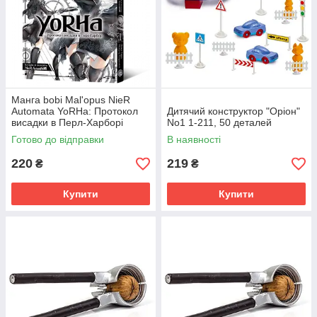
Манга bobi Mal'opus NieR
Automata YoRHa: Протокол
Дитячий конструктор "Оріон"
висадки в Перл-Харборі
No1 1-211, 50 деталей
українською мовою 1 M M
Готово до відправки
В наявності
NRA 1
220
219
₴
₴
Купити
Купити