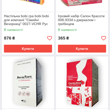
Настільна bobi гра bobi bobi
Ігровий набір Салон Красоти
для компанії "Сімейні
008-933A з дзеркалом і
Вечорниці" 0027-VCHR Рус
гребінцем
В наявності
В наявності
876
365
₴
₴
Купити
Купити