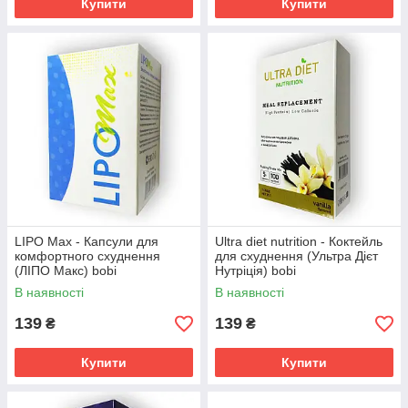
Купити
Купити
LIPO Max - Капсули для
Ultra diet nutrition - Коктейль
комфортного схуднення
для схуднення (Ультра Дієт
(ЛІПО Макс) bobi
Нутріція) bobi
В наявності
В наявності
139
139
₴
₴
Купити
Купити