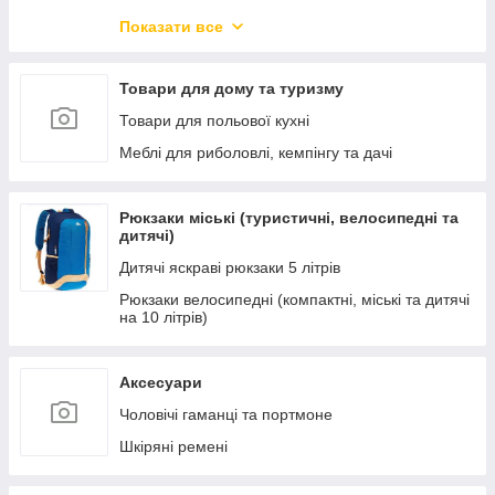
Новорічний товар
Показати все
Захисні козирки з полікарбонатом.
Меблі для вітальні
Товари для дому та туризму
Меблі для кухні та їдальні
Товари для польової кухні
Меблі для офісу та дому
Меблі для риболовлі, кемпінгу та дачі
Меблі для спальні
Меблі для зберігання речей
Рюкзаки міські (туристичні, велосипедні та
дитячі)
Підлогові і настінні дзеркала
Дитячі яскраві рюкзаки 5 літрів
Дитячі ліжка-машини
Рюкзаки велосипедні (компактні, міські та дитячі
Новинки меблів
на 10 літрів)
Освітлення
Кухні готові
Аксесуари
Чоловічі гаманці та портмоне
Шкіряні ремені