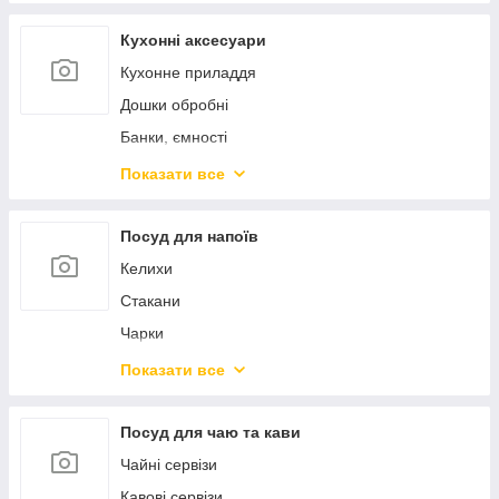
Пароварки, скороварки, мантоварки
Ковші
Кухонні аксесуари
Чайники
Кухонне приладдя
Турки
Дошки обробні
Миски
Банки, ємності
Марміти
Контейнери для продуктів
Показати все
Жароміцний скляний посуд
Штопори ключі преси
Форми для випікання
Ножі кухонні
Посуд для напоїв
Силіконові форми
Точила для ножів
Келихи
Підставки та колоди для ножів
Стакани
Сито, сушарки, друшляки
Чарки
Тертки, овочерізки, подрібнювачі
Стопки
Показати все
Млини, подрібнювачі
Пиво
Кавомолки
Глечики, графіни
Посуд для чаю та кави
Кавоварки
Декантери
Чайні сервізи
Хлібниці
Штофи
Кавові сервізи