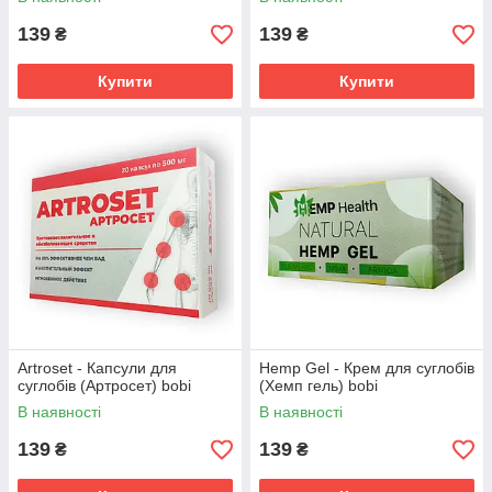
139
139
₴
₴
Купити
Купити
Artroset - Капсули для
Hemp Gel - Крем для суглобів
суглобів (Артросет) bobi
(Хемп гель) bobi
В наявності
В наявності
139
139
₴
₴