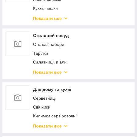
Підноси
Барні аксесуари
Кухлі, чашки
Кондитерські інструменти
Кухлі-заварники
Показати все
Кришки
Чайники заварники
Френч-преси
Столовий посуд
Столові набори
Тарілки
Салатниці, піали
Блюда сервіровочні
Показати все
Столові прибори
Предмети сервіровки
Для дому та кухні
Морозивниці, креманки
Серветниці
Маслянки, сирниці, лимонниці
Свічники
Цукорниці
Килимки сервіровочні
Спецівники
Підставки під гаряче
Показати все
Кокотниці
Вазі, кашпо