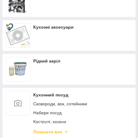
Кухонні аксесуари
Рідкий акріл
Кухонний посуд
Сковороди, вок, сотейники
Набери посуд
Каструлі, казани
Каструлі з нержавіючої сталі
Показати все