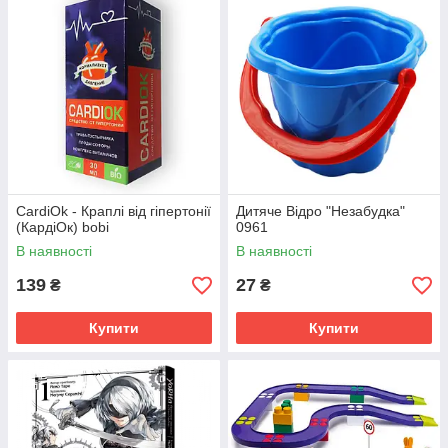
CardiOk - Краплі від гіпертонії
Дитяче Відро "Незабудка"
(КардіОк) bobi
0961
В наявності
В наявності
139
27
₴
₴
Купити
Купити