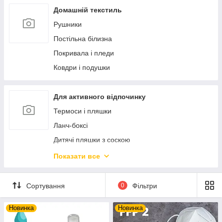
Ексклюзивний порцеляновий посуд
Статуетки і фігурки
Домашній текстиль
Ексклюзивна кераміка
Фоторамки
Рушники
Дозатори і мильниці
Постільна білизна
Аксесуари для ванної кімнати
Покривала і пледи
Новорічний декор та прикраси
Ковдри і подушки
М'які іграшки
Попільнички
Для активного відпочинку
Скриньки і шкатулки
Термоси і пляшки
Ланч-боксі
Дитячі пляшки з соскою
Посуд багаторазовий пластиковий
Показати все
Набори для пікніку
Настільні ігри
Сортування
0
Фільтри
Новинка
Новинка