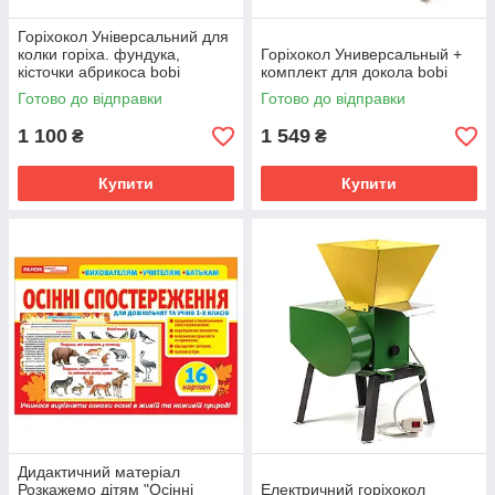
Горіхокол Універсальний для
колки горіха. фундука,
Горіхокол Универсальный +
кісточки абрикоса bobi
комплект для докола bobi
Готово до відправки
Готово до відправки
1 100
1 549
₴
₴
Купити
Купити
Дидактичний матеріал
Розкажемо дітям "Осінні
Електричний горіхокол