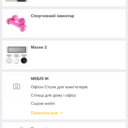
Спортивний інвентар
Маски 2
МЕБЛІ IK
Офісні Столи для комп'ютерів
Стільці для дому і офісу
Садові меблі
Дитяча кімната
Показати все
Дивани і крісла