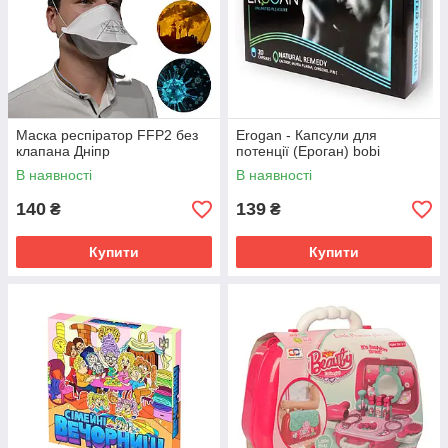
Маска респіратор FFP2 без
Erogan - Капсули для
клапана Дніпр
потенції (Ероган) bobi
В наявності
В наявності
140
139
₴
₴
Купити
Купити