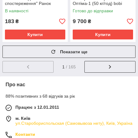
спостереження" Ранок
Оптіма-1 (50 кг/год) bobi
10107187У, 16 карток
В наявності
Готово до відправки
183
9 700
₴
₴
Купити
Купити
Показати ще
1
/ 165
Про нас
88% позитивних з 68 відгуків за рік
Працює з 12.01.2011
м. Київ
ул.Старобориспольская (Самовывоза нету), Київ, Україна
Контакти