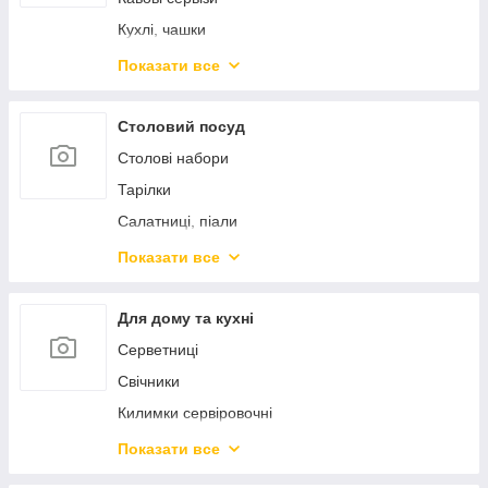
Підноси
Барні аксесуари
Кухлі, чашки
Кондитерські інструменти
Кухлі-заварники
Показати все
Кришки
Чайники заварники
Френч-преси
Столовий посуд
Столові набори
Тарілки
Салатниці, піали
Блюда сервіровочні
Показати все
Столові прибори
Предмети сервіровки
Для дому та кухні
Морозивниці, креманки
Серветниці
Маслянки, сирниці, лимонниці
Свічники
Цукорниці
Килимки сервіровочні
Спецівники
Підставки під гаряче
Показати все
Кокотниці
Вазі, кашпо