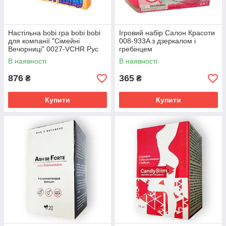
Настільна bobi гра bobi bobi
Ігровий набір Салон Красоти
для компанії "Сімейні
008-933A з дзеркалом і
Вечорниці" 0027-VCHR Рус
гребінцем
В наявності
В наявності
876
365
₴
₴
Купити
Купити