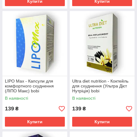
Купити
Купити
LIPO Max - Капсули для
Ultra diet nutrition - Коктейль
комфортного схуднення
для схуднення (Ультра Дієт
(ЛІПО Макс) bobi
Нутріція) bobi
В наявності
В наявності
139
139
₴
₴
Купити
Купити