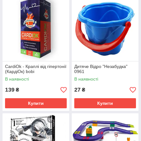
CardiOk - Краплі від гіпертонії
Дитяче Відро "Незабудка"
(КардіОк) bobi
0961
В наявності
В наявності
139
27
₴
₴
Купити
Купити