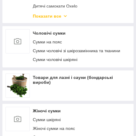
Дитячі самокати Oxelo
Самокати міські Oxelo для дорослих
Показати все
Велосипеди і беговелы
Чоловічі сумки
Сумки на пояс
Сумки чоловічі зі шкірозамінника та тканини
Сумки чоловічі шкіряні
Товари для лазні і сауни (бондарські
вироби)
Жіночі сумки
Сумки шкіряні
Жіночі сумки на пояс