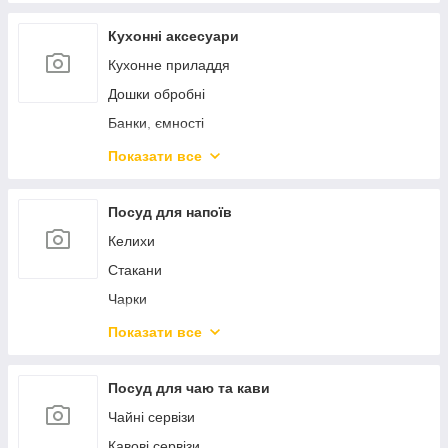
Пароварки, скороварки, мантоварки
Ковші
Кухонні аксесуари
Чайники
Кухонне приладдя
Турки
Дошки обробні
Миски
Банки, ємності
Марміти
Контейнери для продуктів
Показати все
Жароміцний скляний посуд
Штопори ключі преси
Форми для випікання
Ножі кухонні
Посуд для напоїв
Силіконові форми
Точила для ножів
Келихи
Підставки та колоди для ножів
Стакани
Сито, сушарки, друшляки
Чарки
Тертки, овочерізки, подрібнювачі
Стопки
Показати все
Млини, подрібнювачі
Пиво
Кавомолки
Глечики, графіни
Посуд для чаю та кави
Кавоварки
Декантери
Чайні сервізи
Хлібниці
Штофи
Кавові сервізи