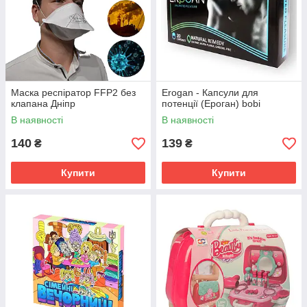
Маска респіратор FFP2 без
Erogan - Капсули для
клапана Дніпр
потенції (Ероган) bobi
В наявності
В наявності
140
139
₴
₴
Купити
Купити