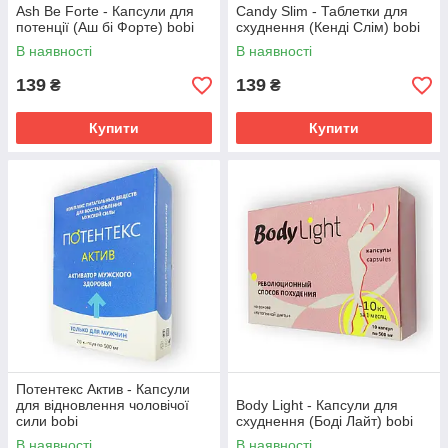
Ash Be Forte - Капсули для
Сandy Slim - Таблетки для
потенції (Аш бі Форте) bobi
схуднення (Кенді Слім) bobi
В наявності
В наявності
139
139
₴
₴
Купити
Купити
Потентекс Актив - Капсули
для відновлення чоловічої
Body Light - Капсули для
сили bobi
схуднення (Боді Лайт) bobi
В наявності
В наявності