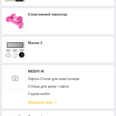
Спортивний інвентар
Маски 2
МЕБЛІ IK
Офісні Столи для комп'ютерів
Стільці для дому і офісу
Садові меблі
Дитяча кімната
Показати все
Дивани і крісла