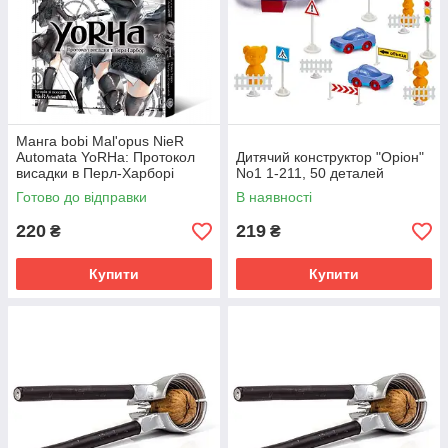
Манга bobi Mal'opus NieR
Automata YoRHa: Протокол
Дитячий конструктор "Оріон"
висадки в Перл-Харборі
No1 1-211, 50 деталей
українською мовою 1 M M
Готово до відправки
В наявності
NRA 1
220
219
₴
₴
Купити
Купити