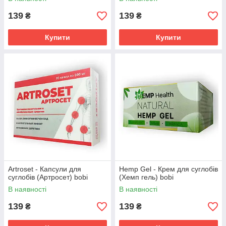
139
139
₴
₴
Купити
Купити
Artroset - Капсули для
Hemp Gel - Крем для суглобів
суглобів (Артросет) bobi
(Хемп гель) bobi
В наявності
В наявності
139
139
₴
₴