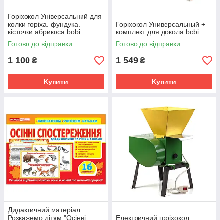
Горіхокол Універсальний для
колки горіха. фундука,
Горіхокол Универсальный +
кісточки абрикоса bobi
комплект для докола bobi
Готово до відправки
Готово до відправки
1 100
1 549
₴
₴
Купити
Купити
Дидактичний матеріал
Розкажемо дітям "Осінні
Електричний горіхокол