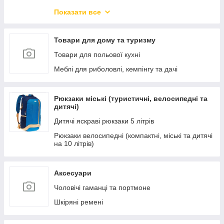
Новорічний товар
Показати все
Захисні козирки з полікарбонатом.
Меблі для вітальні
Товари для дому та туризму
Меблі для кухні та їдальні
Товари для польової кухні
Меблі для офісу та дому
Меблі для риболовлі, кемпінгу та дачі
Меблі для спальні
Меблі для зберігання речей
Рюкзаки міські (туристичні, велосипедні та
дитячі)
Підлогові і настінні дзеркала
Дитячі яскраві рюкзаки 5 літрів
Дитячі ліжка-машини
Рюкзаки велосипедні (компактні, міські та дитячі
Новинки меблів
на 10 літрів)
Освітлення
Кухні готові
Аксесуари
Чоловічі гаманці та портмоне
Шкіряні ремені