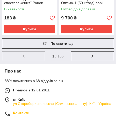
спостереження" Ранок
Оптіма-1 (50 кг/год) bobi
10107187У, 16 карток
В наявності
Готово до відправки
183
9 700
₴
₴
Купити
Купити
Показати ще
1
/ 165
Про нас
88% позитивних з 68 відгуків за рік
Працює з 12.01.2011
м. Київ
ул.Старобориспольская (Самовывоза нету), Київ, Україна
Контакти