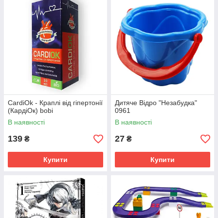
CardiOk - Краплі від гіпертонії
Дитяче Відро "Незабудка"
(КардіОк) bobi
0961
В наявності
В наявності
139
27
₴
₴
Купити
Купити