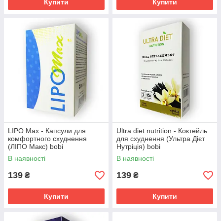
Купити
Купити
LIPO Max - Капсули для
Ultra diet nutrition - Коктейль
комфортного схуднення
для схуднення (Ультра Дієт
(ЛІПО Макс) bobi
Нутріція) bobi
В наявності
В наявності
139
139
₴
₴
Купити
Купити