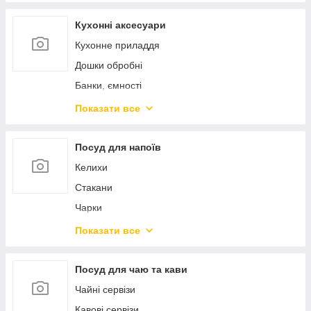
Пароварки, скороварки, мантоварки
Ковші
Кухонні аксесуари
Чайники
Кухонне приладдя
Турки
Дошки обробні
Миски
Банки, ємності
Марміти
Контейнери для продуктів
Показати все
Жароміцний скляний посуд
Штопори ключі преси
Форми для випікання
Ножі кухонні
Посуд для напоїв
Силіконові форми
Точила для ножів
Келихи
Підставки та колоди для ножів
Стакани
Сито, сушарки, друшляки
Чарки
Тертки, овочерізки, подрібнювачі
Стопки
Показати все
Млини, подрібнювачі
Пиво
Кавомолки
Глечики, графіни
Посуд для чаю та кави
Кавоварки
Декантери
Чайні сервізи
Хлібниці
Штофи
Кавові сервізи