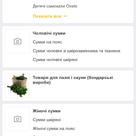
Дитячі самокати Oxelo
Самокати міські Oxelo для дорослих
Показати все
Велосипеди і беговелы
Чоловічі сумки
Сумки на пояс
Сумки чоловічі зі шкірозамінника та тканини
Сумки чоловічі шкіряні
Товари для лазні і сауни (бондарські
вироби)
Жіночі сумки
Сумки шкіряні
Жіночі сумки на пояс