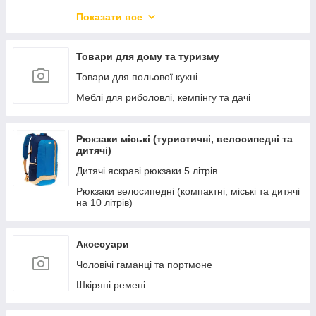
Новорічний товар
Показати все
Захисні козирки з полікарбонатом.
Меблі для вітальні
Товари для дому та туризму
Меблі для кухні та їдальні
Товари для польової кухні
Меблі для офісу та дому
Меблі для риболовлі, кемпінгу та дачі
Меблі для спальні
Меблі для зберігання речей
Рюкзаки міські (туристичні, велосипедні та
дитячі)
Підлогові і настінні дзеркала
Дитячі яскраві рюкзаки 5 літрів
Дитячі ліжка-машини
Рюкзаки велосипедні (компактні, міські та дитячі
Новинки меблів
на 10 літрів)
Освітлення
Кухні готові
Аксесуари
Чоловічі гаманці та портмоне
Шкіряні ремені