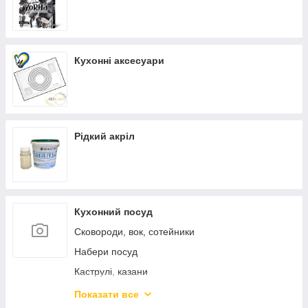
Кухонні аксесуари
Рідкий акріл
Кухонний посуд
Сковороди, вок, сотейники
Набери посуд
Каструлі, казани
Каструлі з нержавіючої сталі
Показати все