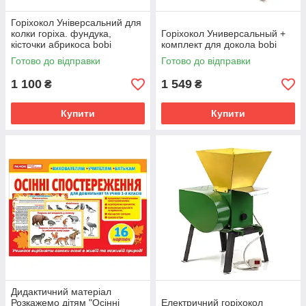
Горіхокол Універсальний для
колки горіха. фундука,
Горіхокол Универсальный +
кісточки абрикоса bobi
комплект для докола bobi
Готово до відправки
Готово до відправки
1 100
1 549
₴
₴
Купити
Купити
Дидактичний матеріал
Розкажемо дітям "Осінні
Електричний горіхокол