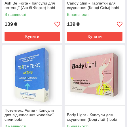
Ash Be Forte - Капсули для
Сandy Slim - Таблетки для
потенції (Аш бі Форте) bobi
схуднення (Кенді Слім) bobi
В наявності
В наявності
139
139
₴
₴
Купити
Купити
Потентекс Актив - Капсули
для відновлення чоловічої
Body Light - Капсули для
сили bobi
схуднення (Боді Лайт) bobi
В наявності
В наявності