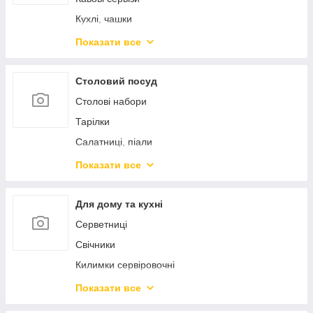
Підноси
Барні аксесуари
Кухлі, чашки
Кондитерські інструменти
Кухлі-заварники
Показати все
Кришки
Чайники заварники
Френч-преси
Столовий посуд
Столові набори
Тарілки
Салатниці, піали
Блюда сервіровочні
Показати все
Столові прибори
Предмети сервіровки
Для дому та кухні
Морозивниці, креманки
Серветниці
Маслянки, сирниці, лимонниці
Свічники
Цукорниці
Килимки сервіровочні
Спецівники
Підставки під гаряче
Показати все
Кокотниці
Вазі, кашпо