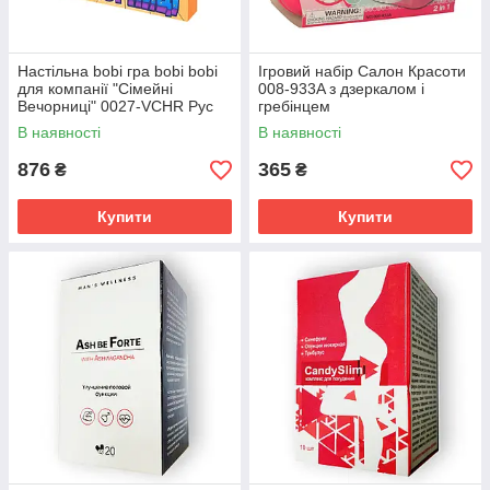
Настільна bobi гра bobi bobi
Ігровий набір Салон Красоти
для компанії "Сімейні
008-933A з дзеркалом і
Вечорниці" 0027-VCHR Рус
гребінцем
В наявності
В наявності
876
365
₴
₴
Купити
Купити