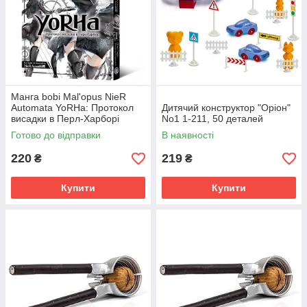
Манга bobi Mal'opus NieR
Automata YoRHa: Протокол
Дитячий конструктор "Оріон"
висадки в Перл-Харборі
No1 1-211, 50 деталей
українською мовою 1 M M
Готово до відправки
В наявності
NRA 1
220
219
₴
₴
Купити
Купити