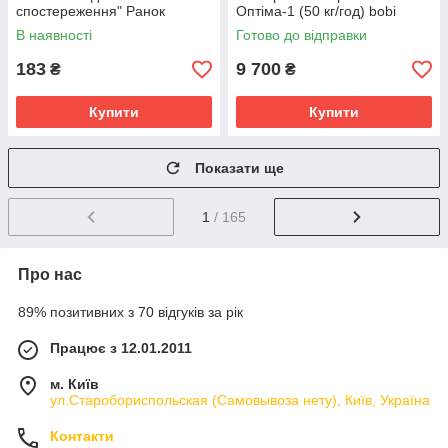
спостереження" Ранок
Оптіма-1 (50 кг/год) bobi
10107187У, 16 карток
В наявності
Готово до відправки
183
9 700
₴
₴
Купити
Купити
Показати ще
1
/ 165
Про нас
89% позитивних з 70 відгуків за рік
Працює з 12.01.2011
м. Київ
ул.Старобориспольская (Самовывоза нету), Київ, Україна
Контакти