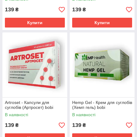
139
139
₴
₴
Купити
Купити
Artroset - Капсули для
Hemp Gel - Крем для суглобів
суглобів (Артросет) bobi
(Хемп гель) bobi
В наявності
В наявності
139
139
₴
₴