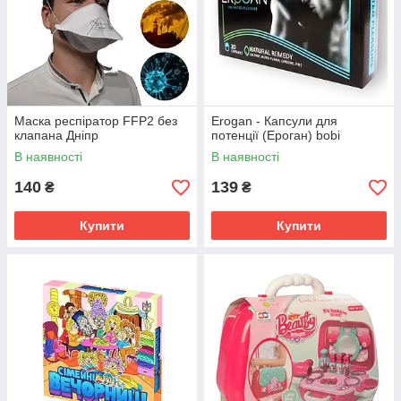
Маска респіратор FFP2 без
Erogan - Капсули для
клапана Дніпр
потенції (Ероган) bobi
В наявності
В наявності
140
139
₴
₴
Купити
Купити