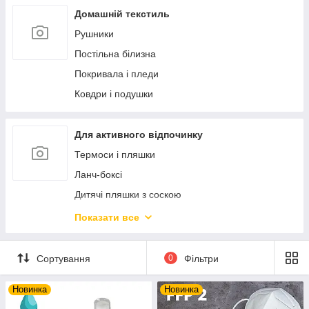
Ексклюзивний порцеляновий посуд
Статуетки і фігурки
Домашній текстиль
Ексклюзивна кераміка
Фоторамки
Рушники
Дозатори і мильниці
Постільна білизна
Аксесуари для ванної кімнати
Покривала і пледи
Новорічний декор та прикраси
Ковдри і подушки
М'які іграшки
Попільнички
Для активного відпочинку
Скриньки і шкатулки
Термоси і пляшки
Ланч-боксі
Дитячі пляшки з соскою
Посуд багаторазовий пластиковий
Показати все
Набори для пікніку
Настільні ігри
Сортування
0
Фільтри
Новинка
Новинка