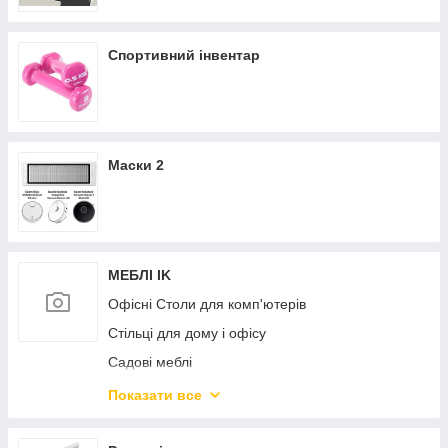
Спортивний інвентар
Маски 2
МЕБЛІ IK
Офісні Столи для комп'ютерів
Стільці для дому і офісу
Садові меблі
Дитяча кімната
Показати все
Дивани і крісла