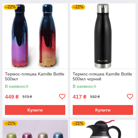
–22%
–22%
Термос-пляшка Kamille Bottle
Термос-пляшка Kamille Bottle
500мл
500мл чорний
В наявності
В наявності
449
417
₴
₴
573 ₴
532 ₴
Купити
Купити
–21%
–21%