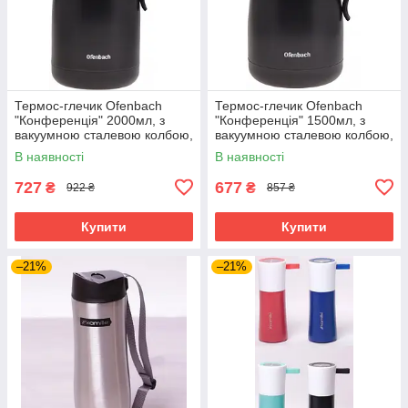
Термос-глечик Ofenbach
Термос-глечик Ofenbach
"Конференція" 2000мл, з
"Конференція" 1500мл, з
вакуумною сталевою колбою,
вакуумною сталевою колбою,
чорний/матовий
чорний/матовий
В наявності
В наявності
727
677
₴
₴
922 ₴
857 ₴
Купити
Купити
–21%
–21%