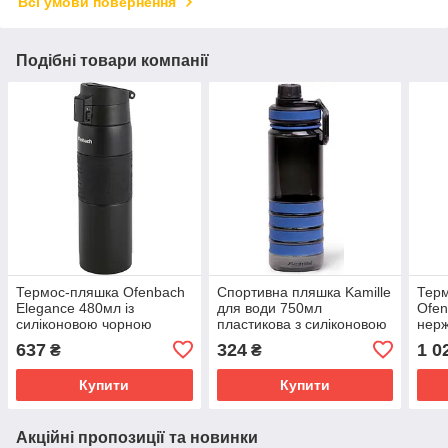
Всі умови повернення
Подібні товари компанії
Термос-пляшка Ofenbach
Спортивна пляшка Kamille
Терм
Elegance 480мл із
для води 750мл
Ofen
силіконовою чорною
пластикова з силіконовою
нерж
вставкою
вставкою
637
324
1 0
₴
₴
Купити
Купити
Акційні пропозиції та новинки