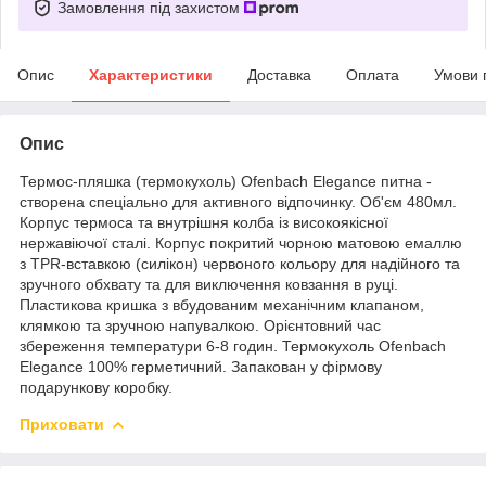
Замовлення під захистом
Опис
Характеристики
Доставка
Оплата
Умови 
Опис
Термос-пляшка (термокухоль) Ofenbach Elegance питна -
створена спеціально для активного відпочинку. Об'єм 480мл.
Корпус термоса та внутрішня колба із високоякісної
нержавіючої сталі. Корпус покритий чорною матовою емаллю
з TPR-вставкою (силікон) червоного кольору для надійного та
зручного обхвату та для виключення ковзання в руці.
Пластикова кришка з вбудованим механічним клапаном,
клямкою та зручною напувалкою. Орієнтовний час
збереження температури 6-8 годин. Термокухоль Ofenbach
Elegance 100% герметичний. Запакован у фірмову
подарункову коробку.
Приховати