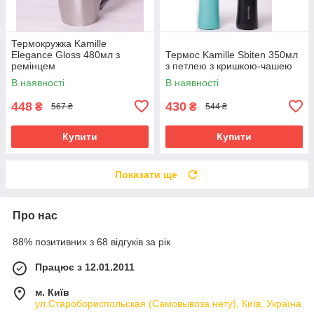
Термокружка Kamille
Elegance Gloss 480мл з
Термос Kamille Sbiten 350мл
ремінцем
з петлею з кришкою-чашею
В наявності
В наявності
448
430
₴
₴
567 ₴
544 ₴
Купити
Купити
Показати ще
Про нас
88% позитивних з 68 відгуків за рік
Працює з 12.01.2011
м. Київ
ул.Старобориспольская (Самовывоза нету), Київ, Україна