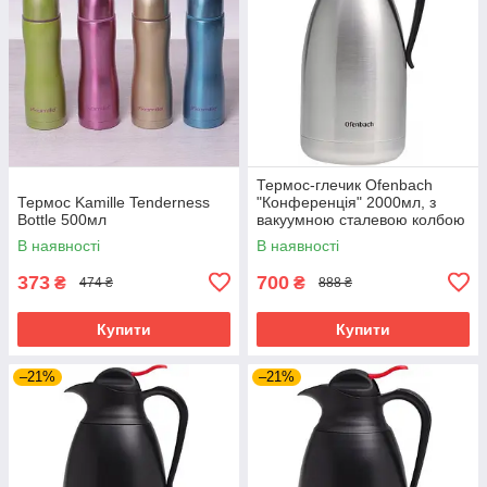
Термос-глечик Ofenbach
Термос Kamille Tenderness
"Конференція" 2000мл, з
Bottle 500мл
вакуумною сталевою колбою
В наявності
В наявності
373
700
₴
₴
474 ₴
888 ₴
Купити
Купити
–21%
–21%