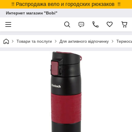
!! Распродажа вело и городских рюкзаков !!
Интернет магазин "Bobi"
Товари та послуги
Для активного відпочинку
Термоси