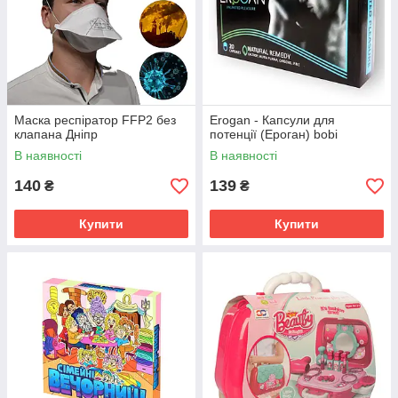
Маска респіратор FFP2 без
Erogan - Капсули для
клапана Дніпр
потенції (Ероган) bobi
В наявності
В наявності
140
139
₴
₴
Купити
Купити