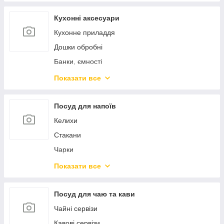
Пароварки, скороварки, мантоварки
Ковші
Кухонні аксесуари
Чайники
Кухонне приладдя
Турки
Дошки обробні
Миски
Банки, ємності
Марміти
Контейнери для продуктів
Показати все
Жароміцний скляний посуд
Штопори ключі преси
Форми для випікання
Ножі кухонні
Посуд для напоїв
Силіконові форми
Точила для ножів
Келихи
Підставки та колоди для ножів
Стакани
Сито, сушарки, друшляки
Чарки
Тертки, овочерізки, подрібнювачі
Стопки
Показати все
Млини, подрібнювачі
Пиво
Кавомолки
Глечики, графіни
Посуд для чаю та кави
Кавоварки
Декантери
Чайні сервізи
Хлібниці
Штофи
Кавові сервізи