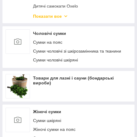
Дитячі самокати Oxelo
Самокати міські Oxelo для дорослих
Показати все
Велосипеди і беговелы
Чоловічі сумки
Сумки на пояс
Сумки чоловічі зі шкірозамінника та тканини
Сумки чоловічі шкіряні
Товари для лазні і сауни (бондарські
вироби)
Жіночі сумки
Сумки шкіряні
Жіночі сумки на пояс