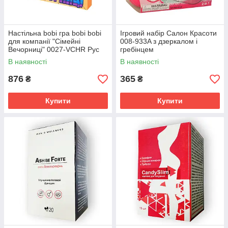
Настільна bobi гра bobi bobi
Ігровий набір Салон Красоти
для компанії "Сімейні
008-933A з дзеркалом і
Вечорниці" 0027-VCHR Рус
гребінцем
В наявності
В наявності
876
365
₴
₴
Купити
Купити