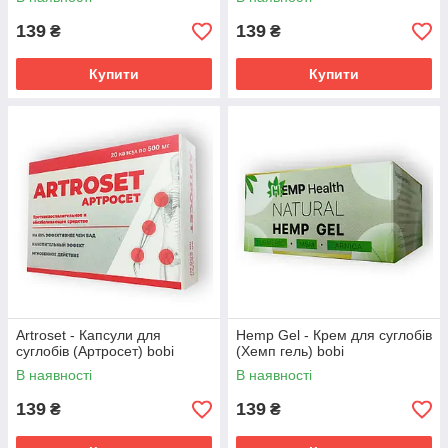
139
139
₴
₴
Купити
Купити
Artroset - Капсули для
Hemp Gel - Крем для суглобів
суглобів (Артросет) bobi
(Хемп гель) bobi
В наявності
В наявності
139
139
₴
₴