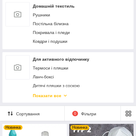
Ексклюзивний порцеляновий посуд
Статуетки і фігурки
Домашній текстиль
Ексклюзивна кераміка
Фоторамки
Рушники
Дозатори і мильниці
Постільна білизна
Аксесуари для ванної кімнати
Покривала і пледи
Новорічний декор та прикраси
Ковдри і подушки
М'які іграшки
Попільнички
Для активного відпочинку
Скриньки і шкатулки
Термоси і пляшки
Ланч-боксі
Дитячі пляшки з соскою
Посуд багаторазовий пластиковий
Показати все
Набори для пікніку
Настільні ігри
Сортування
0
Фільтри
Новинка
Новинка