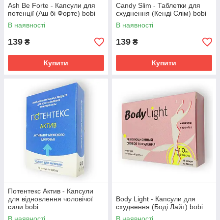
Ash Be Forte - Капсули для
Сandy Slim - Таблетки для
потенції (Аш бі Форте) bobi
схуднення (Кенді Слім) bobi
В наявності
В наявності
139
139
₴
₴
Купити
Купити
Потентекс Актив - Капсули
для відновлення чоловічої
Body Light - Капсули для
сили bobi
схуднення (Боді Лайт) bobi
В наявності
В наявності