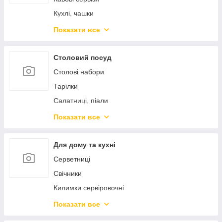
Підноси
Барні аксесуари
Кухлі, чашки
Кондитерські інструменти
Кухлі-заварники
Показати все
Кришки
Чайники заварники
Френч-преси
Столовий посуд
Столові набори
Тарілки
Салатниці, піали
Блюда сервіровочні
Показати все
Столові прибори
Предмети сервіровки
Для дому та кухні
Морозивниці, креманки
Серветниці
Маслянки, сирниці, лимонниці
Свічники
Цукорниці
Килимки сервіровочні
Спецівники
Підставки під гаряче
Показати все
Кокотниці
Вазі, кашпо