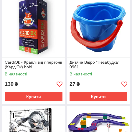
CardiOk - Краплі від гіпертонії
Дитяче Відро "Незабудка"
(КардіОк) bobi
0961
В наявності
В наявності
139
27
₴
₴
Купити
Купити