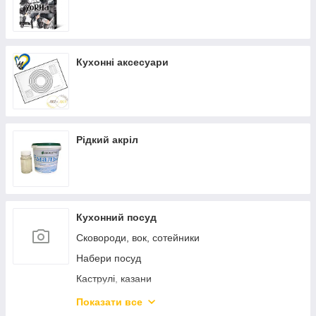
Кухонні аксесуари
Рідкий акріл
Кухонний посуд
Сковороди, вок, сотейники
Набери посуд
Каструлі, казани
Каструлі з нержавіючої сталі
Показати все