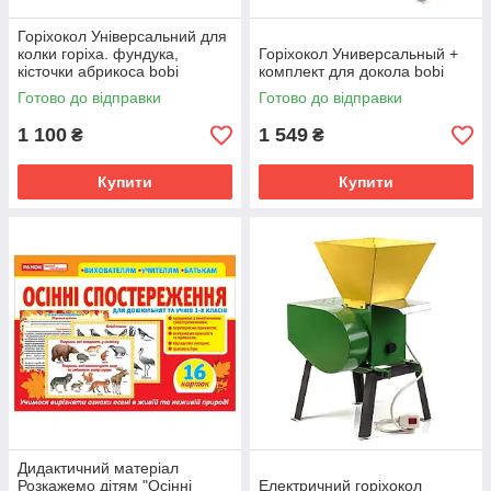
Горіхокол Універсальний для
колки горіха. фундука,
Горіхокол Универсальный +
кісточки абрикоса bobi
комплект для докола bobi
Готово до відправки
Готово до відправки
1 100
1 549
₴
₴
Купити
Купити
Дидактичний матеріал
Розкажемо дітям "Осінні
Електричний горіхокол