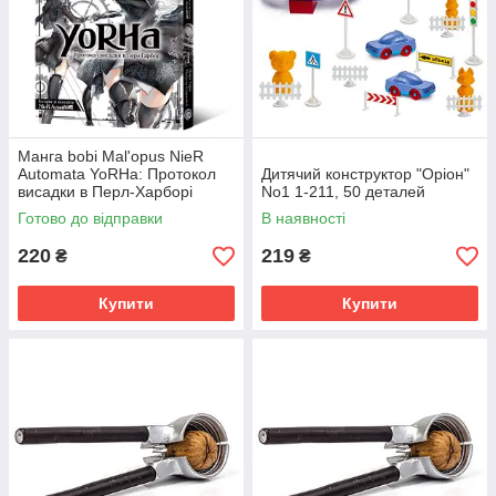
Манга bobi Mal'opus NieR
Automata YoRHa: Протокол
Дитячий конструктор "Оріон"
висадки в Перл-Харборі
No1 1-211, 50 деталей
українською мовою 1 M M
Готово до відправки
В наявності
NRA 1
220
219
₴
₴
Купити
Купити