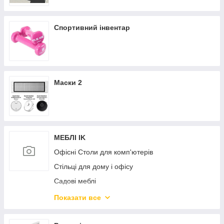
Спортивний інвентар
Маски 2
МЕБЛІ IK
Офісні Столи для комп'ютерів
Стільці для дому і офісу
Садові меблі
Дитяча кімната
Показати все
Дивани і крісла