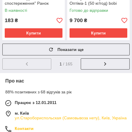
спостереження" Ранок
Оптіма-1 (50 кг/год) bobi
10107187У, 16 карток
В наявності
Готово до відправки
183
9 700
₴
₴
Купити
Купити
Показати ще
1
/ 165
Про нас
88% позитивних з 68 відгуків за рік
Працює з 12.01.2011
м. Київ
ул.Старобориспольская (Самовывоза нету), Київ, Україна
Контакти