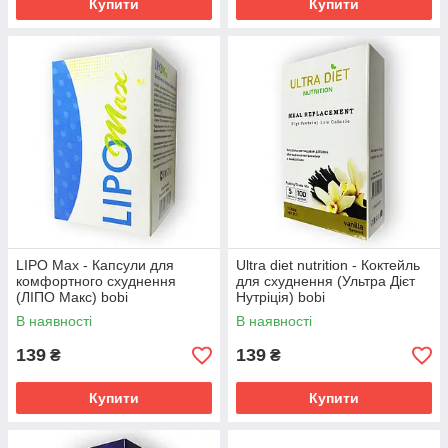
Купити
Купити
LIPO Max - Капсули для
Ultra diet nutrition - Коктейль
комфортного схуднення
для схуднення (Ультра Дієт
(ЛІПО Макс) bobi
Нутріція) bobi
В наявності
В наявності
139
139
₴
₴
Купити
Купити