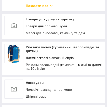
Новорічний товар
Показати все
Захисні козирки з полікарбонатом.
Меблі для вітальні
Товари для дому та туризму
Меблі для кухні та їдальні
Товари для польової кухні
Меблі для офісу та дому
Меблі для риболовлі, кемпінгу та дачі
Меблі для спальні
Меблі для зберігання речей
Рюкзаки міські (туристичні, велосипедні та
дитячі)
Підлогові і настінні дзеркала
Дитячі яскраві рюкзаки 5 літрів
Дитячі ліжка-машини
Рюкзаки велосипедні (компактні, міські та дитячі
Новинки меблів
на 10 літрів)
Освітлення
Кухні готові
Аксесуари
Чоловічі гаманці та портмоне
Шкіряні ремені