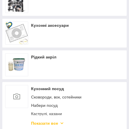
Кухонні аксесуари
Рідкий акріл
Кухонний посуд
Сковороди, вок, сотейники
Набери посуд
Каструлі, казани
Каструлі з нержавіючої сталі
Показати все