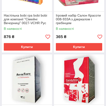
Настільна bobi гра bobi bobi
Ігровий набір Салон Красоти
для компанії "Сімейні
008-933A з дзеркалом і
Вечорниці" 0027-VCHR Рус
гребінцем
В наявності
В наявності
876
365
₴
₴
Купити
Купити