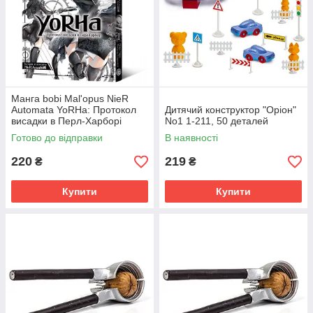
Манга bobi Mal'opus NieR
Automata YoRHa: Протокол
Дитячий конструктор "Оріон"
висадки в Перл-Харборі
No1 1-211, 50 деталей
українською мовою 1 M M
Готово до відправки
В наявності
NRA 1
220
219
₴
₴
Купити
Купити