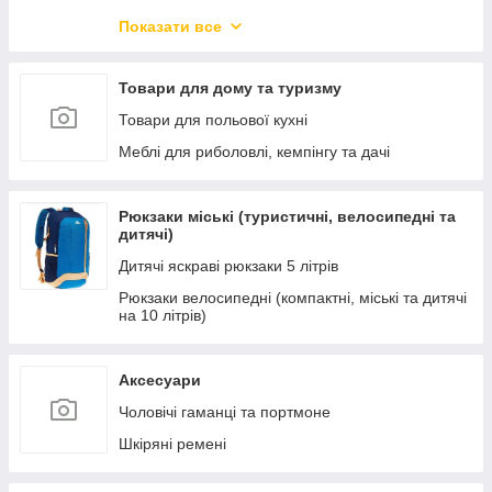
Новорічний товар
Показати все
Захисні козирки з полікарбонатом.
Меблі для вітальні
Товари для дому та туризму
Меблі для кухні та їдальні
Товари для польової кухні
Меблі для офісу та дому
Меблі для риболовлі, кемпінгу та дачі
Меблі для спальні
Меблі для зберігання речей
Рюкзаки міські (туристичні, велосипедні та
дитячі)
Підлогові і настінні дзеркала
Дитячі яскраві рюкзаки 5 літрів
Дитячі ліжка-машини
Рюкзаки велосипедні (компактні, міські та дитячі
Новинки меблів
на 10 літрів)
Освітлення
Кухні готові
Аксесуари
Чоловічі гаманці та портмоне
Шкіряні ремені