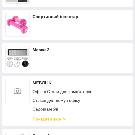
Спортивний інвентар
Маски 2
МЕБЛІ IK
Офісні Столи для комп'ютерів
Стільці для дому і офісу
Садові меблі
Дитяча кімната
Показати все
Дивани і крісла