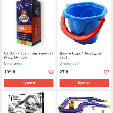
CardiOk - Краплі від гіпертонії
Дитяче Відро "Незабудка"
(КардіОк) bobi
0961
В наявності
В наявності
139
27
₴
₴
Купити
Купити