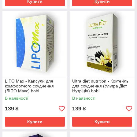
Купити
Купити
LIPO Max - Капсули для
Ultra diet nutrition - Коктейль
комфортного схуднення
для схуднення (Ультра Дієт
(ЛІПО Макс) bobi
Нутріція) bobi
В наявності
В наявності
139
139
₴
₴
Купити
Купити