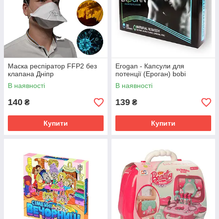
Маска респіратор FFP2 без
Erogan - Капсули для
клапана Дніпр
потенції (Ероган) bobi
В наявності
В наявності
140
139
₴
₴
Купити
Купити