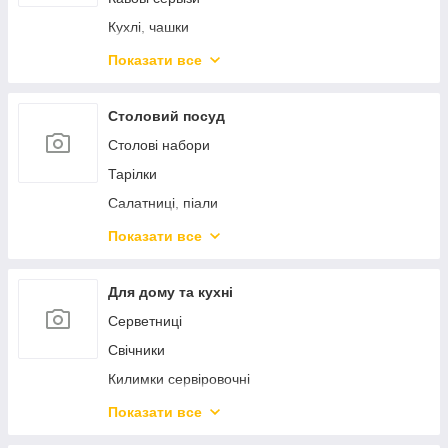
Підноси
Барні аксесуари
Кухлі, чашки
Кондитерські інструменти
Кухлі-заварники
Показати все
Кришки
Чайники заварники
Френч-преси
Столовий посуд
Столові набори
Тарілки
Салатниці, піали
Блюда сервіровочні
Показати все
Столові прибори
Предмети сервіровки
Для дому та кухні
Морозивниці, креманки
Серветниці
Маслянки, сирниці, лимонниці
Свічники
Цукорниці
Килимки сервіровочні
Спецівники
Підставки під гаряче
Показати все
Кокотниці
Вазі, кашпо