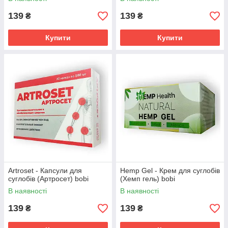
139
139
₴
₴
Купити
Купити
Artroset - Капсули для
Hemp Gel - Крем для суглобів
суглобів (Артросет) bobi
(Хемп гель) bobi
В наявності
В наявності
139
139
₴
₴