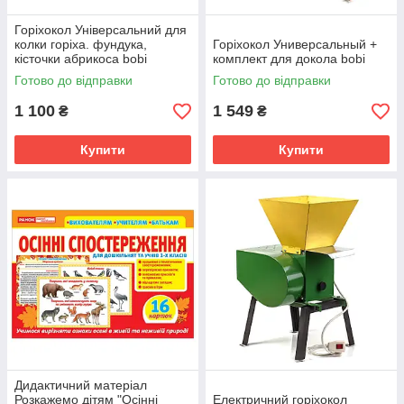
Горіхокол Універсальний для
колки горіха. фундука,
Горіхокол Универсальный +
кісточки абрикоса bobi
комплект для докола bobi
Готово до відправки
Готово до відправки
1 100
1 549
₴
₴
Купити
Купити
Дидактичний матеріал
Розкажемо дітям "Осінні
Електричний горіхокол