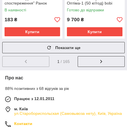
спостереження" Ранок
Оптіма-1 (50 кг/год) bobi
10107187У, 16 карток
В наявності
Готово до відправки
183
9 700
₴
₴
Купити
Купити
Показати ще
1
/ 165
Про нас
88% позитивних з 68 відгуків за рік
Працює з 12.01.2011
м. Київ
ул.Старобориспольская (Самовывоза нету), Київ, Україна
Контакти