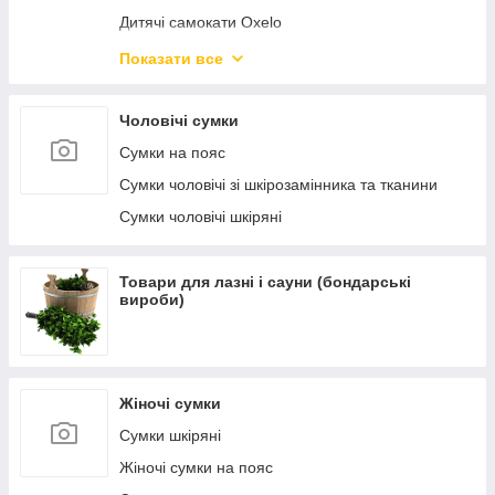
Дитячі самокати Oxelo
Самокати міські Oxelo для дорослих
Показати все
Велосипеди і беговелы
Чоловічі сумки
Сумки на пояс
Сумки чоловічі зі шкірозамінника та тканини
Сумки чоловічі шкіряні
Товари для лазні і сауни (бондарські
вироби)
Жіночі сумки
Сумки шкіряні
Жіночі сумки на пояс