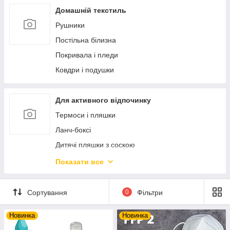
Ексклюзивний порцеляновий посуд
Статуетки і фігурки
Домашній текстиль
Ексклюзивна кераміка
Фоторамки
Рушники
Дозатори і мильниці
Постільна білизна
Аксесуари для ванної кімнати
Покривала і пледи
Новорічний декор та прикраси
Ковдри і подушки
М'які іграшки
Попільнички
Для активного відпочинку
Скриньки і шкатулки
Термоси і пляшки
Ланч-боксі
Дитячі пляшки з соскою
Посуд багаторазовий пластиковий
Показати все
Набори для пікніку
Настільні ігри
Сортування
0
Фільтри
Новинка
Новинка