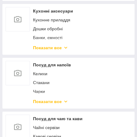
Пароварки, скороварки, мантоварки
Ковші
Кухонні аксесуари
Чайники
Кухонне приладдя
Турки
Дошки обробні
Миски
Банки, ємності
Марміти
Контейнери для продуктів
Показати все
Жароміцний скляний посуд
Штопори ключі преси
Форми для випікання
Ножі кухонні
Посуд для напоїв
Силіконові форми
Точила для ножів
Келихи
Підставки та колоди для ножів
Стакани
Сито, сушарки, друшляки
Чарки
Тертки, овочерізки, подрібнювачі
Стопки
Показати все
Млини, подрібнювачі
Пиво
Кавомолки
Глечики, графіни
Посуд для чаю та кави
Кавоварки
Декантери
Чайні сервізи
Хлібниці
Штофи
Кавові сервізи