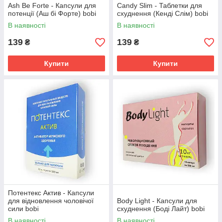
Ash Be Forte - Капсули для
Сandy Slim - Таблетки для
потенції (Аш бі Форте) bobi
схуднення (Кенді Слім) bobi
В наявності
В наявності
139
139
₴
₴
Купити
Купити
Потентекс Актив - Капсули
для відновлення чоловічої
Body Light - Капсули для
сили bobi
схуднення (Боді Лайт) bobi
В наявності
В наявності