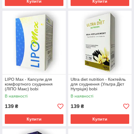
Купити
Купити
LIPO Max - Капсули для
Ultra diet nutrition - Коктейль
комфортного схуднення
для схуднення (Ультра Дієт
(ЛІПО Макс) bobi
Нутріція) bobi
В наявності
В наявності
139
139
₴
₴
Купити
Купити