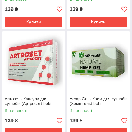
139
139
₴
₴
Купити
Купити
Artroset - Капсули для
Hemp Gel - Крем для суглобів
суглобів (Артросет) bobi
(Хемп гель) bobi
В наявності
В наявності
139
139
₴
₴