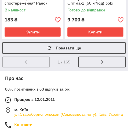
спостереження" Ранок
Оптіма-1 (50 кг/год) bobi
10107187У, 16 карток
В наявності
Готово до відправки
183
9 700
₴
₴
Купити
Купити
Показати ще
1
/ 165
Про нас
88% позитивних з 68 відгуків за рік
Працює з 12.01.2011
м. Київ
ул.Старобориспольская (Самовывоза нету), Київ, Україна
Контакти