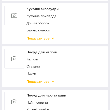
Пароварки, скороварки, мантоварки
Ковші
Кухонні аксесуари
Чайники
Кухонне приладдя
Турки
Дошки обробні
Миски
Банки, ємності
Марміти
Контейнери для продуктів
Показати все
Жароміцний скляний посуд
Штопори ключі преси
Форми для випікання
Ножі кухонні
Посуд для напоїв
Силіконові форми
Точила для ножів
Келихи
Підставки та колоди для ножів
Стакани
Сито, сушарки, друшляки
Чарки
Тертки, овочерізки, подрібнювачі
Стопки
Показати все
Млини, подрібнювачі
Пиво
Кавомолки
Глечики, графіни
Посуд для чаю та кави
Кавоварки
Декантери
Чайні сервізи
Хлібниці
Штофи
Кавові сервізи