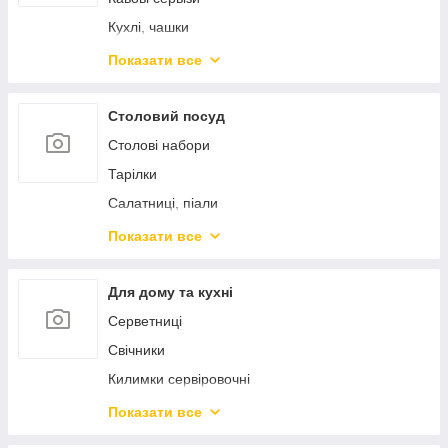
Підноси
Барні аксесуари
Кухлі, чашки
Кондитерські інструменти
Кухлі-заварники
Показати все
Кришки
Чайники заварники
Френч-преси
Столовий посуд
Столові набори
Тарілки
Салатниці, піали
Блюда сервіровочні
Показати все
Столові прибори
Предмети сервіровки
Для дому та кухні
Морозивниці, креманки
Серветниці
Маслянки, сирниці, лимонниці
Свічники
Цукорниці
Килимки сервіровочні
Спецівники
Підставки під гаряче
Показати все
Кокотниці
Вазі, кашпо