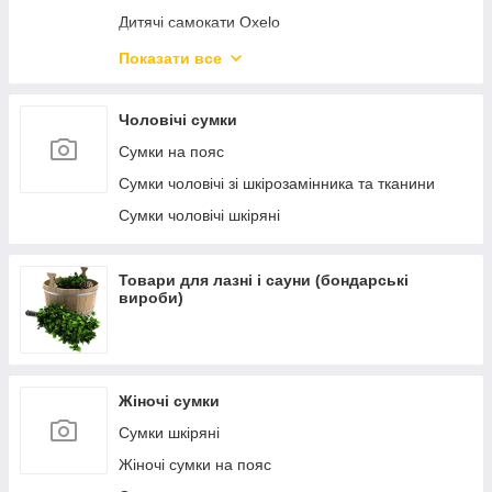
Дитячі самокати Oxelo
Самокати міські Oxelo для дорослих
Показати все
Велосипеди і беговелы
Чоловічі сумки
Сумки на пояс
Сумки чоловічі зі шкірозамінника та тканини
Сумки чоловічі шкіряні
Товари для лазні і сауни (бондарські
вироби)
Жіночі сумки
Сумки шкіряні
Жіночі сумки на пояс