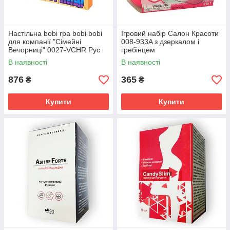
Настільна bobi гра bobi bobi
Ігровий набір Салон Красоти
для компанії "Сімейні
008-933A з дзеркалом і
Вечорниці" 0027-VCHR Рус
гребінцем
В наявності
В наявності
876
365
₴
₴
Купити
Купити