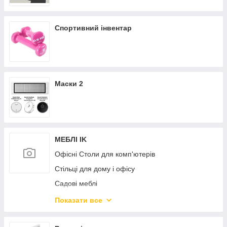
Спортивний інвентар
Маски 2
МЕБЛІ IK
Офісні Столи для комп'ютерів
Стільці для дому і офісу
Садові меблі
Дитяча кімната
Показати все
Дивани і крісла