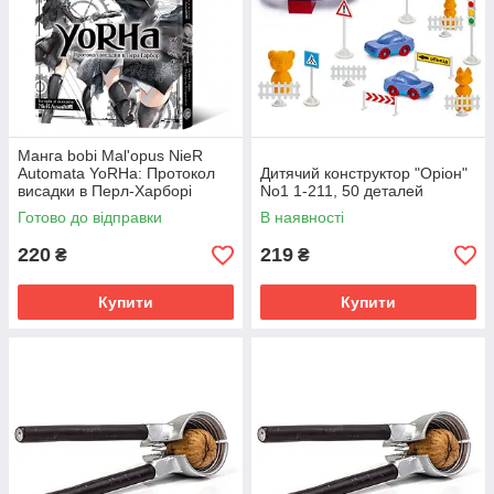
Манга bobi Mal'opus NieR
Automata YoRHa: Протокол
Дитячий конструктор "Оріон"
висадки в Перл-Харборі
No1 1-211, 50 деталей
українською мовою 1 M M
Готово до відправки
В наявності
NRA 1
220
219
₴
₴
Купити
Купити