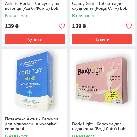
Ash Be Forte - Капсули для
Сandy Slim - Таблетки для
потенції (Аш бі Форте) bobi
схуднення (Кенді Слім) bobi
В наявності
В наявності
139
139
₴
₴
Купити
Купити
Потентекс Актив - Капсули
для відновлення чоловічої
Body Light - Капсули для
сили bobi
схуднення (Боді Лайт) bobi
В наявності
В наявності