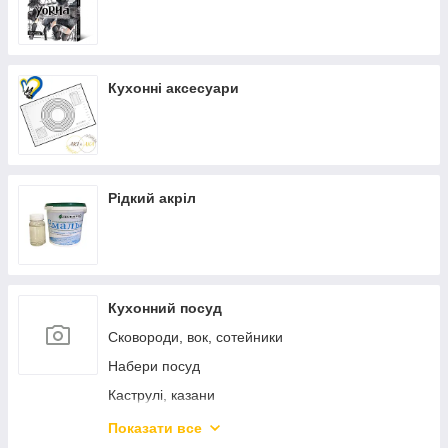
Кухонні аксесуари
Рідкий акріл
Кухонний посуд
Сковороди, вок, сотейники
Набери посуд
Каструлі, казани
Каструлі з нержавіючої сталі
Показати все