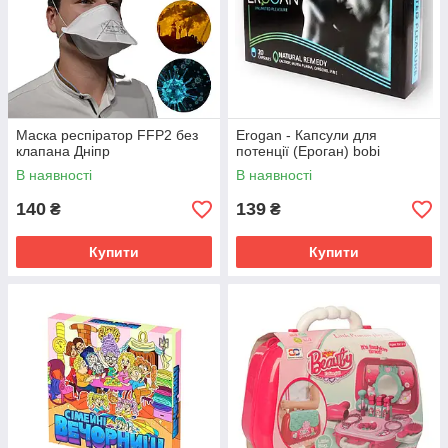
Маска респіратор FFP2 без
Erogan - Капсули для
клапана Дніпр
потенції (Ероган) bobi
В наявності
В наявності
140
139
₴
₴
Купити
Купити