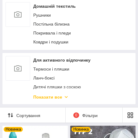
Ексклюзивний порцеляновий посуд
Статуетки і фігурки
Домашній текстиль
Ексклюзивна кераміка
Фоторамки
Рушники
Дозатори і мильниці
Постільна білизна
Аксесуари для ванної кімнати
Покривала і пледи
Новорічний декор та прикраси
Ковдри і подушки
М'які іграшки
Попільнички
Для активного відпочинку
Скриньки і шкатулки
Термоси і пляшки
Ланч-боксі
Дитячі пляшки з соскою
Посуд багаторазовий пластиковий
Показати все
Набори для пікніку
Настільні ігри
Сортування
0
Фільтри
Новинка
Новинка