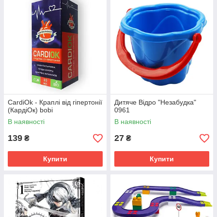
CardiOk - Краплі від гіпертонії
Дитяче Відро "Незабудка"
(КардіОк) bobi
0961
В наявності
В наявності
139
27
₴
₴
Купити
Купити