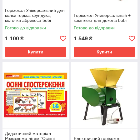
Горіхокол Універсальний для
колки горіха. фундука,
Горіхокол Универсальный +
кісточки абрикоса bobi
комплект для докола bobi
Готово до відправки
Готово до відправки
1 100
1 549
₴
₴
Купити
Купити
Дидактичний матеріал
Розкажемо дітям "Осінні
Електричний горіхокол