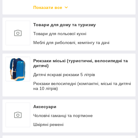
Новорічний товар
Показати все
Захисні козирки з полікарбонатом.
Меблі для вітальні
Товари для дому та туризму
Меблі для кухні та їдальні
Товари для польової кухні
Меблі для офісу та дому
Меблі для риболовлі, кемпінгу та дачі
Меблі для спальні
Меблі для зберігання речей
Рюкзаки міські (туристичні, велосипедні та
дитячі)
Підлогові і настінні дзеркала
Дитячі яскраві рюкзаки 5 літрів
Дитячі ліжка-машини
Рюкзаки велосипедні (компактні, міські та дитячі
Новинки меблів
на 10 літрів)
Освітлення
Кухні готові
Аксесуари
Чоловічі гаманці та портмоне
Шкіряні ремені