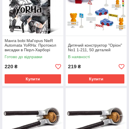
Манга bobi Mal'opus NieR
Automata YoRHa: Протокол
Дитячий конструктор "Оріон"
висадки в Перл-Харборі
No1 1-211, 50 деталей
українською мовою 1 M M
Готово до відправки
В наявності
NRA 1
220
219
₴
₴
Купити
Купити