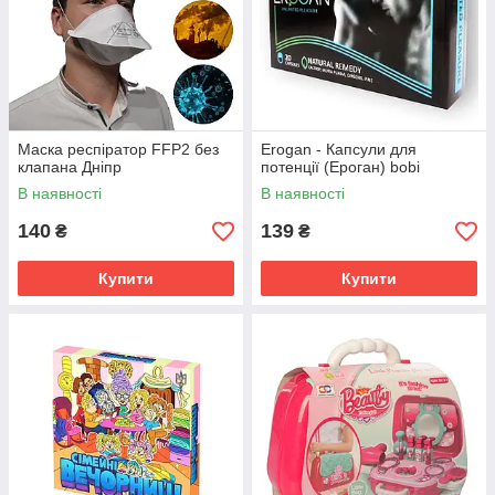
Маска респіратор FFP2 без
Erogan - Капсули для
клапана Дніпр
потенції (Ероган) bobi
В наявності
В наявності
140
139
₴
₴
Купити
Купити