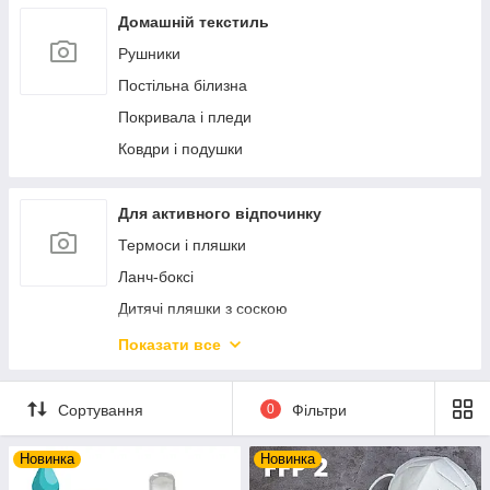
Ексклюзивний порцеляновий посуд
Статуетки і фігурки
Домашній текстиль
Ексклюзивна кераміка
Фоторамки
Рушники
Дозатори і мильниці
Постільна білизна
Аксесуари для ванної кімнати
Покривала і пледи
Новорічний декор та прикраси
Ковдри і подушки
М'які іграшки
Попільнички
Для активного відпочинку
Скриньки і шкатулки
Термоси і пляшки
Ланч-боксі
Дитячі пляшки з соскою
Посуд багаторазовий пластиковий
Показати все
Набори для пікніку
Настільні ігри
Сортування
0
Фільтри
Новинка
Новинка