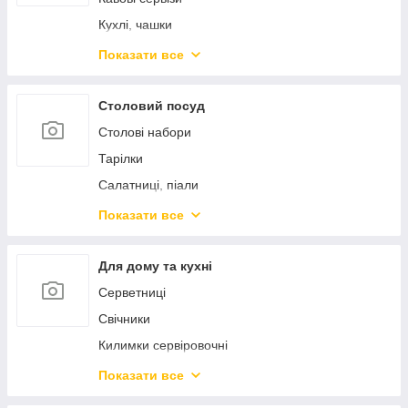
Підноси
Барні аксесуари
Кухлі, чашки
Кондитерські інструменти
Кухлі-заварники
Показати все
Кришки
Чайники заварники
Френч-преси
Столовий посуд
Столові набори
Тарілки
Салатниці, піали
Блюда сервіровочні
Показати все
Столові прибори
Предмети сервіровки
Для дому та кухні
Морозивниці, креманки
Серветниці
Маслянки, сирниці, лимонниці
Свічники
Цукорниці
Килимки сервіровочні
Спецівники
Підставки під гаряче
Показати все
Кокотниці
Вазі, кашпо