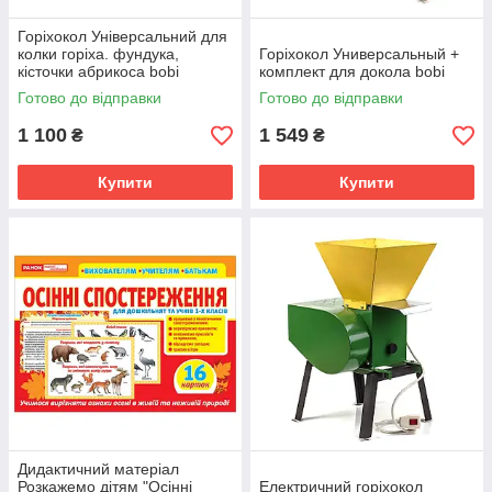
Горіхокол Універсальний для
колки горіха. фундука,
Горіхокол Универсальный +
кісточки абрикоса bobi
комплект для докола bobi
Готово до відправки
Готово до відправки
1 100
1 549
₴
₴
Купити
Купити
Дидактичний матеріал
Розкажемо дітям "Осінні
Електричний горіхокол