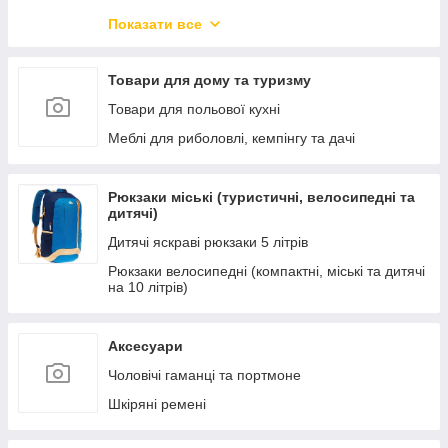
Новорічний товар
Показати все
Захисні козирки з полікарбонатом.
Меблі для вітальні
Товари для дому та туризму
Меблі для кухні та їдальні
Товари для польової кухні
Меблі для офісу та дому
Меблі для риболовлі, кемпінгу та дачі
Меблі для спальні
Меблі для зберігання речей
Рюкзаки міські (туристичні, велосипедні та
дитячі)
Підлогові і настінні дзеркала
Дитячі яскраві рюкзаки 5 літрів
Дитячі ліжка-машини
Рюкзаки велосипедні (компактні, міські та дитячі
Новинки меблів
на 10 літрів)
Освітлення
Кухні готові
Аксесуари
Чоловічі гаманці та портмоне
Шкіряні ремені