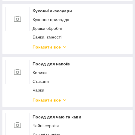
Пароварки, скороварки, мантоварки
Ковші
Кухонні аксесуари
Чайники
Кухонне приладдя
Турки
Дошки обробні
Миски
Банки, ємності
Марміти
Контейнери для продуктів
Показати все
Жароміцний скляний посуд
Штопори ключі преси
Форми для випікання
Ножі кухонні
Посуд для напоїв
Силіконові форми
Точила для ножів
Келихи
Підставки та колоди для ножів
Стакани
Сито, сушарки, друшляки
Чарки
Тертки, овочерізки, подрібнювачі
Стопки
Показати все
Млини, подрібнювачі
Пиво
Кавомолки
Глечики, графіни
Посуд для чаю та кави
Кавоварки
Декантери
Чайні сервізи
Хлібниці
Штофи
Кавові сервізи