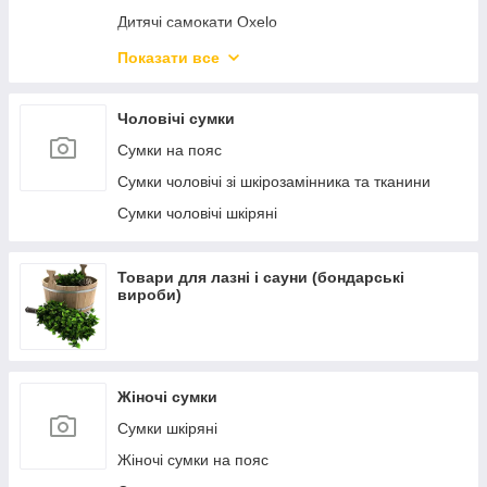
Дитячі самокати Oxelo
Самокати міські Oxelo для дорослих
Показати все
Велосипеди і беговелы
Чоловічі сумки
Сумки на пояс
Сумки чоловічі зі шкірозамінника та тканини
Сумки чоловічі шкіряні
Товари для лазні і сауни (бондарські
вироби)
Жіночі сумки
Сумки шкіряні
Жіночі сумки на пояс