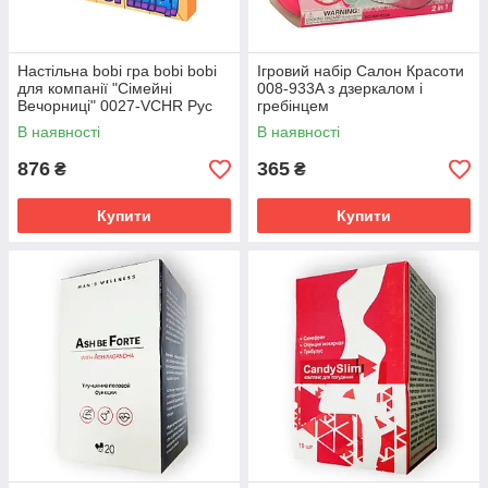
Настільна bobi гра bobi bobi
Ігровий набір Салон Красоти
для компанії "Сімейні
008-933A з дзеркалом і
Вечорниці" 0027-VCHR Рус
гребінцем
В наявності
В наявності
876
365
₴
₴
Купити
Купити