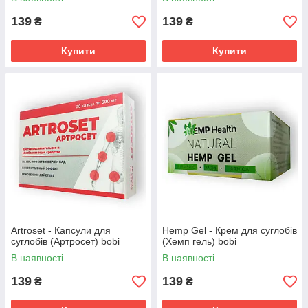
139
139
₴
₴
Купити
Купити
Artroset - Капсули для
Hemp Gel - Крем для суглобів
суглобів (Артросет) bobi
(Хемп гель) bobi
В наявності
В наявності
139
139
₴
₴