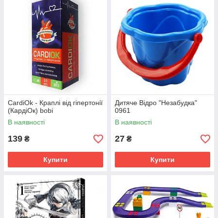
CardiOk - Краплі від гіпертонії
Дитяче Відро "Незабудка"
(КардіОк) bobi
0961
В наявності
В наявності
139
27
₴
₴
Купити
Купити