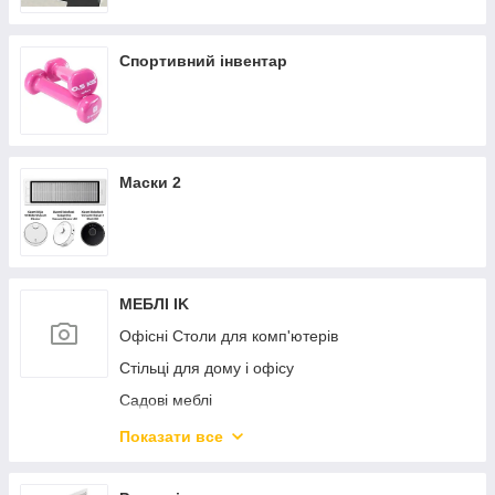
Спортивний інвентар
Маски 2
МЕБЛІ IK
Офісні Столи для комп'ютерів
Стільці для дому і офісу
Садові меблі
Дитяча кімната
Показати все
Дивани і крісла