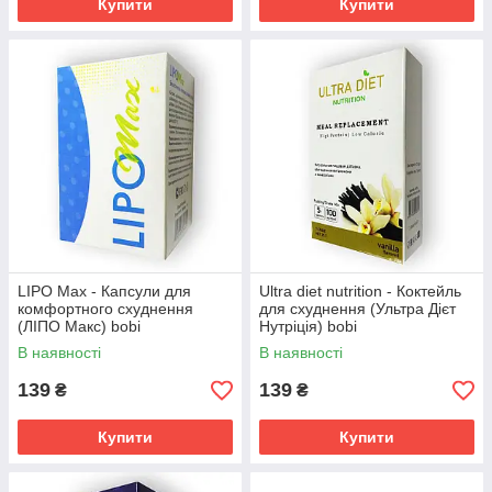
Купити
Купити
LIPO Max - Капсули для
Ultra diet nutrition - Коктейль
комфортного схуднення
для схуднення (Ультра Дієт
(ЛІПО Макс) bobi
Нутріція) bobi
В наявності
В наявності
139
139
₴
₴
Купити
Купити