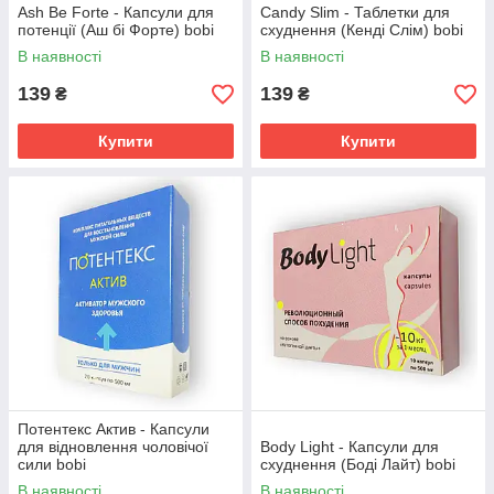
Ash Be Forte - Капсули для
Сandy Slim - Таблетки для
потенції (Аш бі Форте) bobi
схуднення (Кенді Слім) bobi
В наявності
В наявності
139
139
₴
₴
Купити
Купити
Потентекс Актив - Капсули
для відновлення чоловічої
Body Light - Капсули для
сили bobi
схуднення (Боді Лайт) bobi
В наявності
В наявності