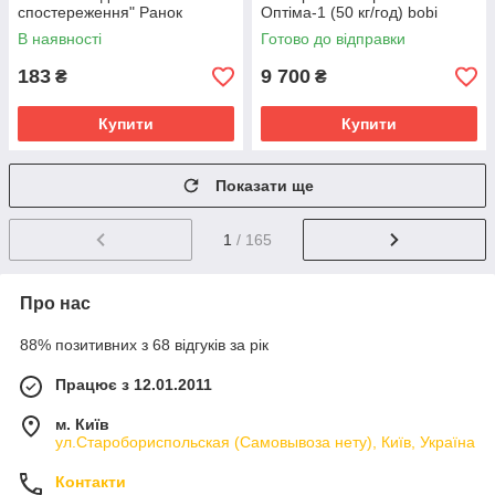
спостереження" Ранок
Оптіма-1 (50 кг/год) bobi
10107187У, 16 карток
В наявності
Готово до відправки
183
9 700
₴
₴
Купити
Купити
Показати ще
1
/ 165
Про нас
88% позитивних з 68 відгуків за рік
Працює з 12.01.2011
м. Київ
ул.Старобориспольская (Самовывоза нету), Київ, Україна
Контакти