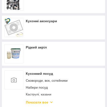
Кухонні аксесуари
Рідкий акріл
Кухонний посуд
Сковороди, вок, сотейники
Набери посуд
Каструлі, казани
Каструлі з нержавіючої сталі
Показати все