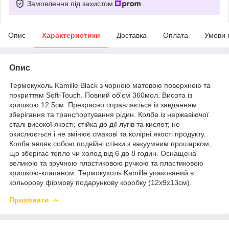
Замовлення під захистом
Опис
Характеристики
Доставка
Оплата
Умови 
Опис
Термокухоль Kamille Black з чорною матовою поверхнею та
покриттям Soft-Touch. Повний об'єм 360мол. Висота із
кришкою 12.5см. Прекрасно справляється із завданням
зберігання та транспортування рідин. Колба із нержавіючої
сталі високої якості; стійка до дії лугів та кислот; не
окислюється і не змінює смакові та колірні якості продукту.
Колба являє собою подвійні стінки з вакуумним прошарком,
що зберігає тепло чи холод від 6 до 8 годин. Оснащена
великою та зручною пластиковою ручкою та пластиковою
кришкою-клапаном. Термокухоль Kamille упакований в
кольорову фірмову подарункову коробку (12х9х13см).
Приховати