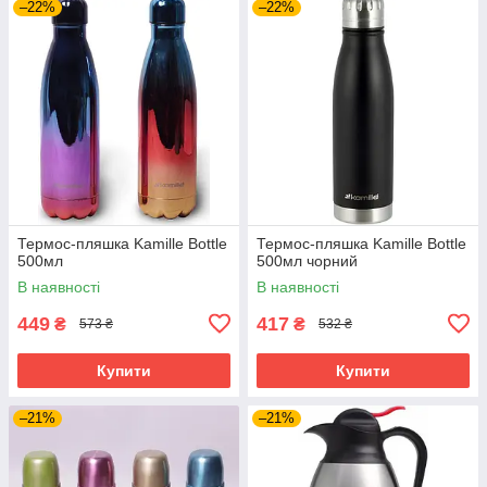
–22%
–22%
Термос-пляшка Kamille Bottle
Термос-пляшка Kamille Bottle
500мл
500мл чорний
В наявності
В наявності
449
417
₴
₴
573 ₴
532 ₴
Купити
Купити
–21%
–21%