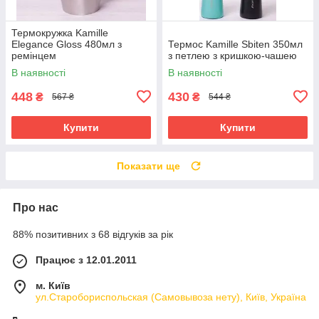
Термокружка Kamille
Elegance Gloss 480мл з
Термос Kamille Sbiten 350мл
ремінцем
з петлею з кришкою-чашею
В наявності
В наявності
448
430
₴
₴
567 ₴
544 ₴
Купити
Купити
Показати ще
Про нас
88% позитивних з 68 відгуків за рік
Працює з 12.01.2011
м. Київ
ул.Старобориспольская (Самовывоза нету), Київ, Україна