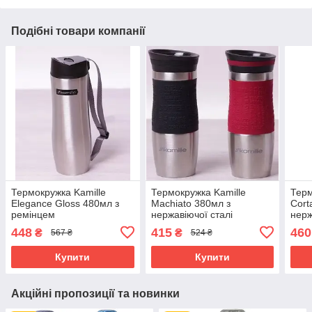
Подібні товари компанії
Термокружка Kamille
Термокружка Kamille
Терм
Elegance Gloss 480мл з
Machiato 380мл з
Cort
ремінцем
нержавіючої сталі
нерж
448
415
460
₴
₴
567 ₴
524 ₴
Купити
Купити
Акційні пропозиції та новинки