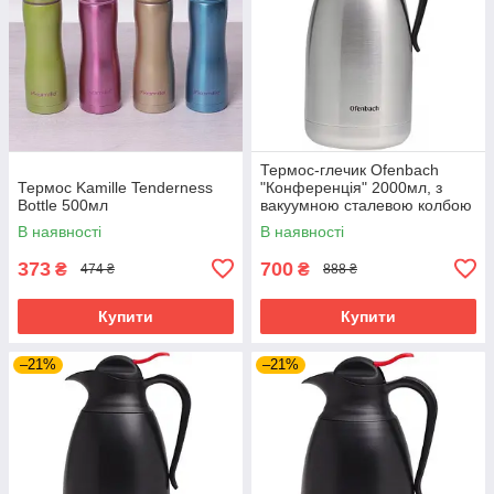
Термос-глечик Ofenbach
Термос Kamille Tenderness
"Конференція" 2000мл, з
Bottle 500мл
вакуумною сталевою колбою
В наявності
В наявності
373
700
₴
₴
474 ₴
888 ₴
Купити
Купити
–21%
–21%