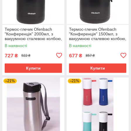
Термос-глечик Ofenbach
Термос-глечик Ofenbach
"Конференція" 2000мл, з
"Конференція" 1500мл, з
вакуумною сталевою колбою,
вакуумною сталевою колбою,
чорний/матовий
чорний/матовий
В наявності
В наявності
727
677
₴
₴
922 ₴
857 ₴
Купити
Купити
–21%
–21%