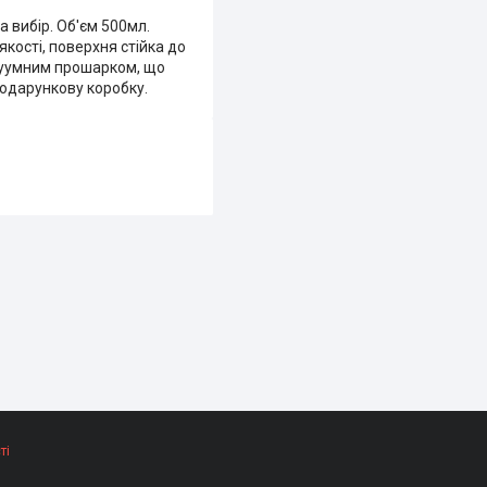
 вибір. Об'єм 500мл.
кості, поверхня стійка до
 вакуумним прошарком, що
подарункову коробку.
ті