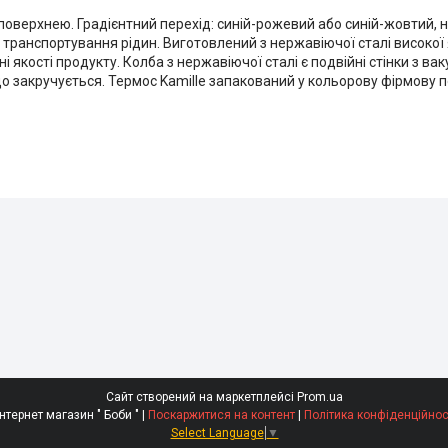
оверхнею. Градієнтний перехід: синій-рожевий або синій-жовтий, на
транспортування рідин. Виготовлений з нержавіючої сталі високої я
лірні якості продукту. Колба з нержавіючої сталі є подвійні стінки з
що закручується. Термос Kamille запакований у кольорову фірмову 
Сайт створений на маркетплейсі
Prom.ua
Интернет магазин " Боби " |
Поскаржитися на контент
|
Політика конфіденційнос
Select Language
▼