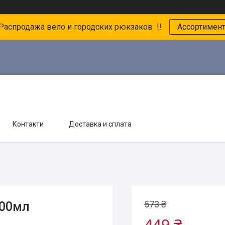
 Распродажа вело и городских рюкзаков !!
Ассортимен
Контакти
Доставка и сплата
573 ₴
500мл
449 ₴