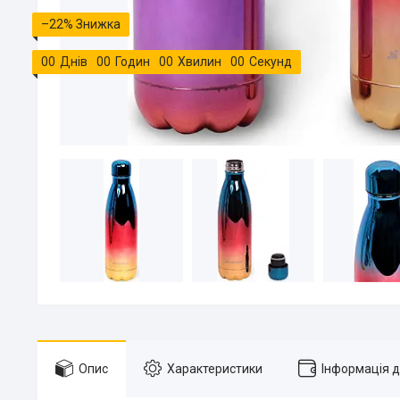
–22%
0
0
Днів
0
0
Годин
0
0
Хвилин
0
0
Секунд
Опис
Характеристики
Інформація 