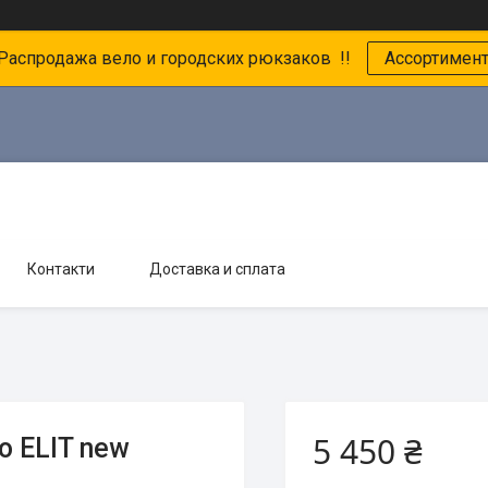
 Распродажа вело и городских рюкзаков !!
Ассортимен
Контакти
Доставка и сплата
5 450 ₴
o ELIT new