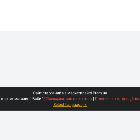
Сайт створений на маркетплейсі
Prom.ua
Интернет магазин " Боби " |
Поскаржитися на контент
|
Політика конфіденційнос
Select Language
▼