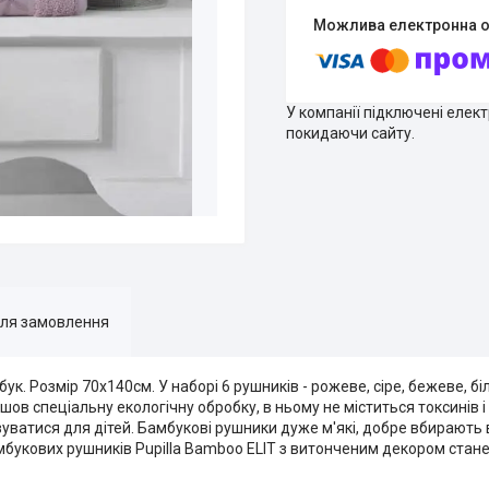
У компанії підключені елек
покидаючи сайту.
для замовлення
ук. Розмір 70х140см. У наборі 6 рушників - рожеве, сіре, бежеве, біл
ов спеціальну екологічну обробку, в ньому не міститься токсинів і
вуватися для дітей. Бамбукові рушники дуже м'які, добре вбирають
бамбукових рушників Pupilla Bamboo ELIT з витонченим декором ст