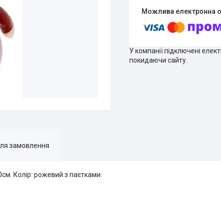
У компанії підключені елек
покидаючи сайту.
для замовлення
0см. Колір: рожевий з паєтками.