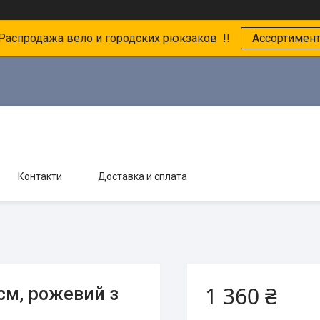
 Распродажа вело и городских рюкзаков !!
Ассортимен
Контакти
Доставка и сплата
1 360 ₴
см, рожевий з