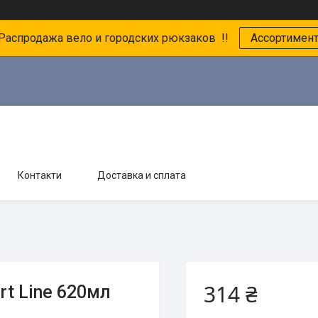
 Распродажа вело и городских рюкзаков !!
Ассортимен
Контакти
Доставка и сплата
314 ₴
t Line 620мл