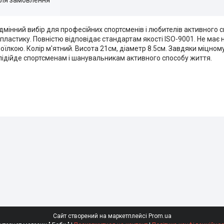
дмінний вибір для професійних спортсменів і любителів активного 
пластику. Повністю відповідає стандартам якості ISO-9001. Не має 
лкою. Колір м'ятний. Висота 21см, діаметр 8.5см. Завдяки міцному к
 підійде спортсменам і шанувальникам активного способу життя.
Сайт створений на маркетплейсі
Prom.ua