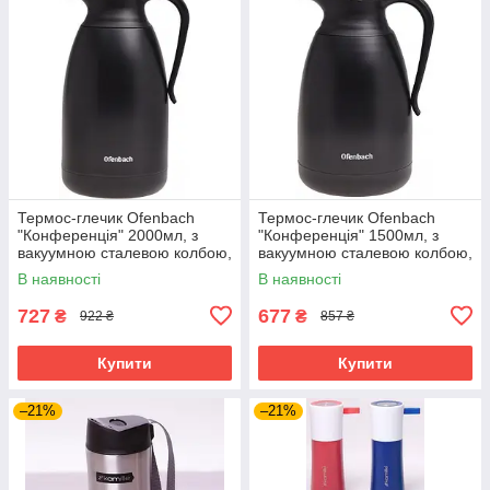
Термос-глечик Ofenbach
Термос-глечик Ofenbach
"Конференція" 2000мл, з
"Конференція" 1500мл, з
вакуумною сталевою колбою,
вакуумною сталевою колбою,
чорний/матовий
чорний/матовий
В наявності
В наявності
727
677
₴
₴
922 ₴
857 ₴
Купити
Купити
–21%
–21%