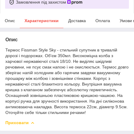
Замовлення під захистом
Опис
Характеристики
Доставка
Оплата
Умови 
Опис
Термос Fissman Style Sky - стильний супутник в тривалій
дорозі і подорожах. Об'єм 350мл. Високоміцна колба з
харчової нержавіючої сталі 18/10. Не виділяє шкідливі
речовини, не псує смак напою і не окислюється. Термос довго
зберігає напій холодним або гарячим завдяки вакуумному
прошарку між колбою і зовнішніми стінками. Корпус з
нержавіючої сталі блакитного кольору. Внутрішня вакуумна
кришка з клапаном забезпечує абсолютну герметичність.
Оснащений зовнішньою пластиковою кришкою-чашкою. На
корпусі ручка для зручності використання. На дні силіконова
антиковзаюча накладка. Висота термоса 22см, діаметр 9.5см.
Оточуйте себе тільки стильними речами!
Приховати