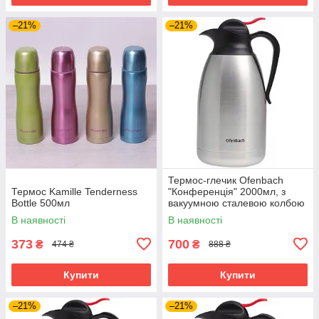
–21%
–21%
Термос-глечик Ofenbach
Термос Kamille Tenderness
"Конференція" 2000мл, з
Bottle 500мл
вакуумною сталевою колбою
В наявності
В наявності
373
700
₴
₴
474 ₴
888 ₴
Купити
Купити
–21%
–21%