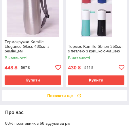
Термокружка Kamille
Elegance Gloss 480мл з
Термос Kamille Sbiten 350мл
ремінцем
з петлею з кришкою-чашею
В наявності
В наявності
448
430
₴
₴
567 ₴
544 ₴
Купити
Купити
Показати ще
Про нас
88% позитивних з 68 відгуків за рік