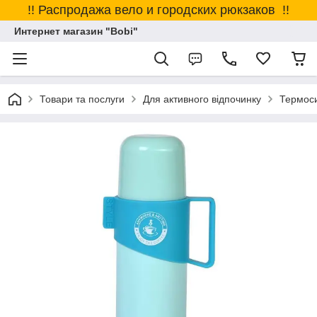
!! Распродажа вело и городских рюкзаков !!
Интернет магазин "Bobi"
Товари та послуги
Для активного відпочинку
Термоси