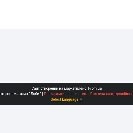
Сайт створений на маркетплейсі
Prom.ua
Интернет магазин " Боби " |
Поскаржитися на контент
|
Політика конфіденційнос
Select Language
▼