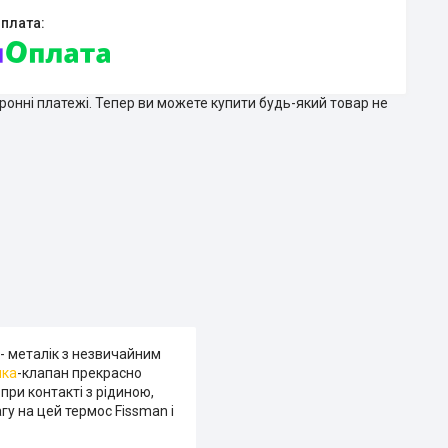
тронні платежі. Тепер ви можете купити будь-який товар не
- металік з незвичайним
шка
-клапан прекрасно
при контакті з рідиною,
у на цей термос Fissman і