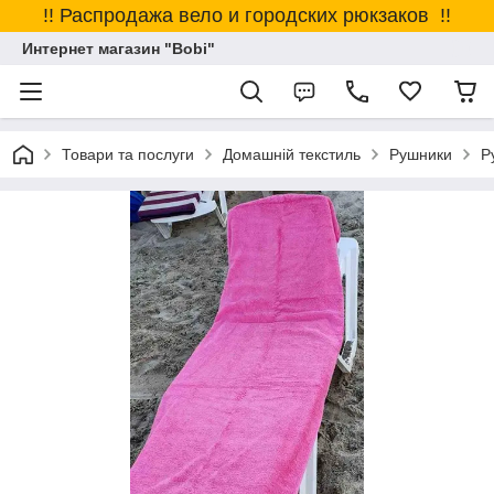
!! Распродажа вело и городских рюкзаков !!
Интернет магазин "Bobi"
Товари та послуги
Домашній текстиль
Рушники
Р