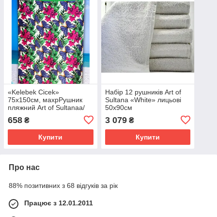
«Kelebek Cicek»
Набір 12 рушників Art of
75х150см, махрРушник
Sultana «White» лицьові
пляжний Art of Sultanaа/
50х90см
велюр
658
3 079
₴
₴
Купити
Купити
Про нас
88% позитивних з 68 відгуків за рік
Працює з 12.01.2011