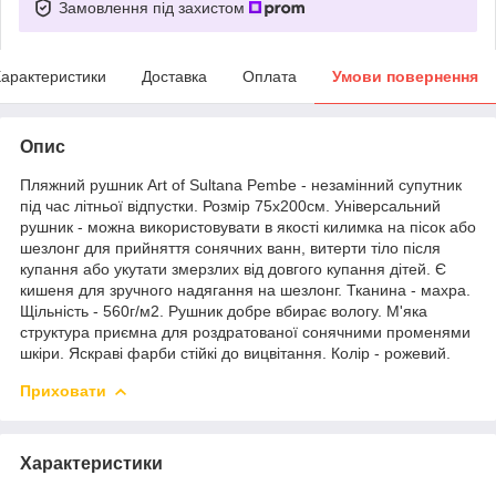
Замовлення під захистом
арактеристики
Доставка
Оплата
Умови повернення
Опис
Пляжний рушник Art of Sultana Pembe - незамінний супутник
під час літньої відпустки. Розмір 75х200см. Універсальний
рушник - можна використовувати в якості килимка на пісок або
шезлонг для прийняття сонячних ванн, витерти тіло після
купання або укутати змерзлих від довгого купання дітей. Є
кишеня для зручного надягання на шезлонг. Тканина - махра.
Щільність - 560г/м2. Рушник добре вбирає вологу. М'яка
структура приємна для роздратованої сонячними променями
шкіри. Яскраві фарби стійкі до вицвітання. Колір - рожевий.
Приховати
Характеристики