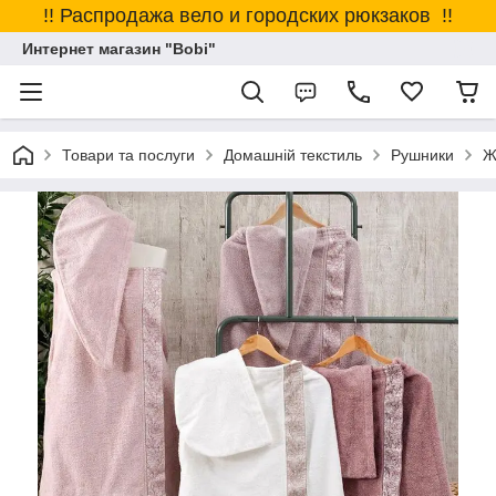
!! Распродажа вело и городских рюкзаков !!
Интернет магазин "Bobi"
Товари та послуги
Домашній текстиль
Рушники
Ж