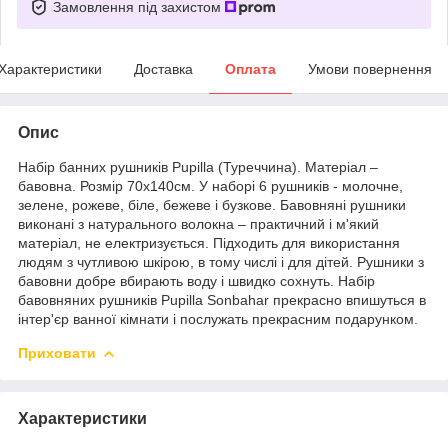
Замовлення під захистом
Характеристики
Доставка
Оплата
Умови повернення
Опис
Набір банних рушників Pupilla (Туреччина). Матеріал –
бавовна. Розмір 70х140см. У наборі 6 рушників - молочне,
зелене, рожеве, біле, бежеве і бузкове. Бавовняні рушники
виконані з натурального волокна – практичний і м'який
матеріал, не електризується. Підходить для використання
людям з чутливою шкірою, в тому числі і для дітей. Рушники з
бавовни добре вбирають воду і швидко сохнуть. Набір
бавовняних рушників Pupilla Sonbahar прекрасно впишуться в
інтер'єр ванної кімнати і послужать прекрасним подарунком.
Приховати
Характеристики