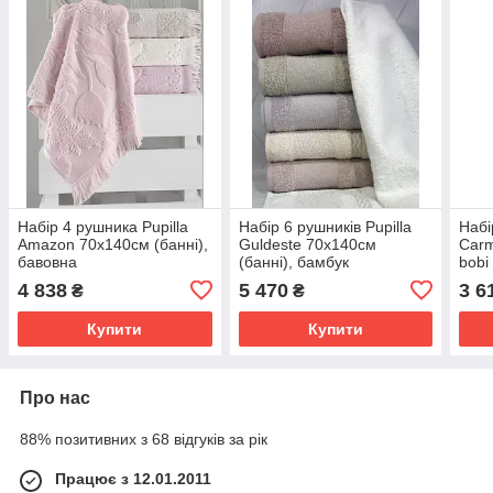
Набір 4 рушника Pupilla
Набір 6 рушників Pupilla
Набі
Amazon 70х140см (банні),
Guldeste 70х140см
Carm
бавовна
(банні), бамбук
bobi
4 838
5 470
3 6
₴
₴
Купити
Купити
Про нас
88% позитивних з 68 відгуків за рік
Працює з 12.01.2011