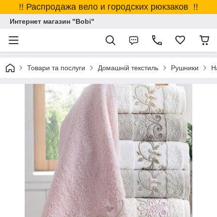
!! Распродажа вело и городских рюкзаков !!
Интернет магазин "Bobi"
Товари та послуги
Домашній текстиль
Рушники
Н