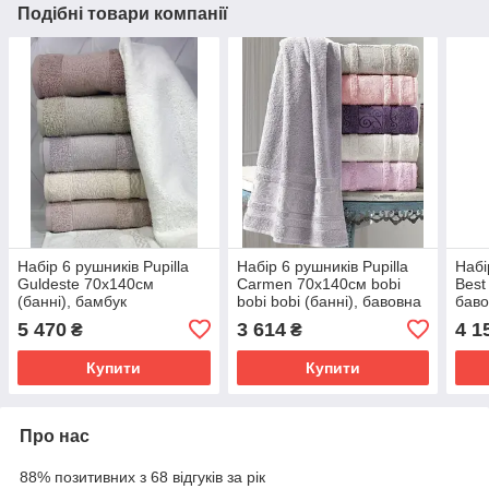
Подібні товари компанії
Набір 6 рушників Pupilla
Набір 6 рушників Pupilla
Набі
Guldeste 70х140см
Carmen 70х140см bobi
Best
(банні), бамбук
bobi bobi (банні), бавовна
бав
5 470
3 614
4 1
₴
₴
Купити
Купити
Про нас
88% позитивних з 68 відгуків за рік