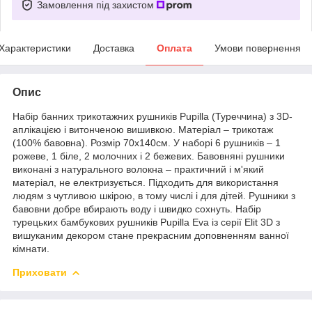
Замовлення під захистом
Характеристики
Доставка
Оплата
Умови повернення
Опис
Набір банних трикотажних рушників Pupilla (Туреччина) з 3D-
аплікацією і витонченою вишивкою. Матеріал – трикотаж
(100% бавовна). Розмір 70х140см. У наборі 6 рушників – 1
рожеве, 1 біле, 2 молочних і 2 бежевих. Бавовняні рушники
виконані з натурального волокна – практичний і м'який
матеріал, не електризується. Підходить для використання
людям з чутливою шкірою, в тому числі і для дітей. Рушники з
бавовни добре вбирають воду і швидко сохнуть. Набір
турецьких бамбукових рушників Pupilla Eva із серії Elit 3D з
вишуканим декором стане прекрасним доповненням ванної
кімнати.
Приховати